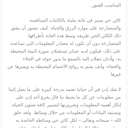
المناسب للعبور.
كائن حي يسير في غابة مليئة بالكائنات المتنافسة
والمتصارعة على موارد الرزق والحياة. كيف نتصور أن يشق
ذلك الكائن الحي طريقه وسط هذه الغابة بأطرافها
المتصارعة دون أن تكون له مصادر المعلومات التي تساعده
على ذلك، فيكون لديه عينان تستقبلان صورة البيئة المحيطة
به، وأذنان تنقلان إليه بالسمع ما يدور حوله في الجلاء
والخفاء، وأنف يشم به روائح الأجسام المحيطة به ويميزها عن
غيرها.
لا شك إذن في أن حياتنا تعتمد بدرجة كبيرة على ما يصل إلينا
من معلومات عن كل ما يحيط بنا فال يجرؤ أحد إذن على
إنكار أهمية المعلومات وضرورتها لتسيير كافة شئون الحياة،
وتستمد البيانات أو المعلومات من خلال وسائط. ولقد خلق
الله – سبحانه وتعالى – لكل كائن حي وسائطه الخاصة به
يستقى من خلالها المعلومات اللازمة له في اتخاذ مختلف