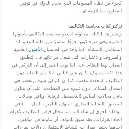
كجزء من نظام المعلومات الذي يخدم الدولة في توفير
المعلومات اللازمة لها.
تركيز كتاب محاسبة التكاليف
ويعتبر هذا الكتاب محاولة لتقديم محاسبة التكاليف بأصولها
العلمية وفى ضوء كونها جزءًا أساسيًا من نظام المعلومات
المتكامل بالمنشأة. كما يأخذ في الحـسبان
الأصول
العلمية
والظروف والاعتبارات التي ينبغي مراعاتها في التطبيق
العملي لهذا النظام. على أننا نوجه النظر إلى أن التركيز في
هذا الكتاب سوف يكون على قياس التكاليف الفعلية دون
التكاليف المحددة مقدما. كما أن التركيز سوف ينحصر في
المجال الصناعي دون غـيره مـن المجالات، على أن نتناول
باقي مجالات القياس (التخطيط، الرقابة) وباقي مجالات
التطبيق (النشاط التجاري، البنوك، التأمين، النقل، … ) في
مؤلفات أخرى إن شاء الله. أما مجال قياس التكاليف لأغراض
اتخاذ القرارات، فقد سبق للمؤلف أن تناوله في مؤلفين.
أحدهما يختص بقرارات النشاط الاستثماري والآخر بقرارات