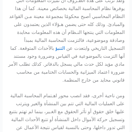
ولقد ترتب على هذه الظـروف أن تميزت المعلومات التي
يوفرها نظام المحاسبة المالية بخصائص معينة. كما أن هذا
النظام المحاسبي أصبح محكومًا بمجموعة معينة مـن القواعد
والمبادئ. وذلك كله حتى يضمن هـؤلاء الذين يعتمدون على
المعلومات التي ينتجها النـظام أن هذه المعلومات محايدة
وصادقة وموضوعية، فالتزمت المحاسبة المالية بمبدأ
التسجيل التاريخي وابتعدت عن
التنبؤ
بالأحداث المتوقعة. كما
أنها التزمت بالموضوعية في القياس وضرورة وجود مستند
مادي مؤيد لكل حدث مالي يسجل بالدفاتر. كذلك تطلب الأمر
ضرورة اعتماد الميزانية والحسابات الختامية من محاسب
قانوني محايد من خارج المنظمة.
ومن ناحية أخرى، فقد انصب محور اهـتمام المحاسبة المالية
على العمليات المالية التي تتم بين المنشأة والغير ويترتب
عليها خلق حقوق أو تأثر الحقوق مع الغـير، بينما لم تهتم بتتبع
وتسجيل حركة الأموال داخل المنشأة أو تتبع الأحداث المالية
التي تدور داخلها، وحتى بالنسبة لقياس نتيجة الأعمال عن