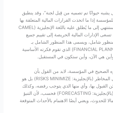
شبه حيوانًا تم تصميه من قِبل لجنة”، وقد ينطبق
لمؤسسة إذا ما اتخذت القرارات المالية المتعلقة بها
إفراديًا ودون نظرة شمولية، حيث ستنتهي إلى ما يُطلق عليه باللغة الإنجليزية (CAMEL
ُنطلق، تسعى الإدارات المالية الحريصة إلى تقييم جميع
 منظور شامل، ويسمى هذا المنظور الشامل بـ
التخطيط المالي (بالإنجليزية: FINANCIAL PLANNING) الذي تقوم فكرته الأساسية
ين هي الآن، وأين ستكون في المستقبل.
 الصحيح في المؤسسة، لابد من القول بأن
التخطيط المالي لا يسعى إلى تقليل المخاطر (بالإنجليزية: RISKS MINIMIZE) بل هو
 القبول بها، وأي منها الذي يتوجب رفضه، وكذلك
(بالإنجليزية: FORECASTING) فحسب، لأن التنبؤ
الا للحدوث، ويعني أيضًا الاهتمام بالأحداث المتوقعة