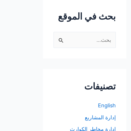
بحث في الموقع
ا
ل
ب
ح
ث
تصنيفات
ع
ن
English
:
إدارة المشاريع
إدارة مخاطر الكوارث