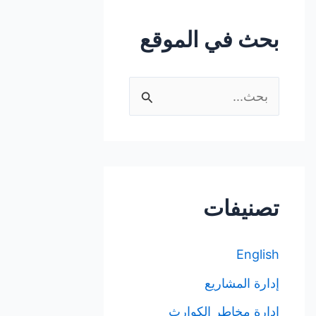
بحث في الموقع
ا
ل
ب
ح
ث
تصنيفات
ع
ن
English
:
إدارة المشاريع
إدارة مخاطر الكوارث