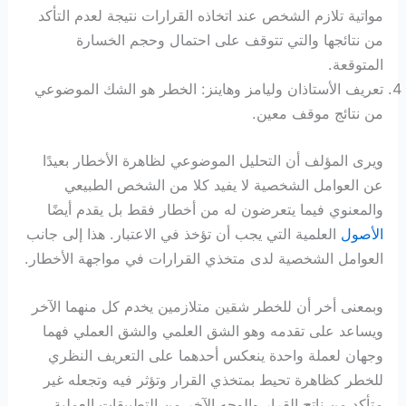
مواتية تلازم الشخص عند اتخاذه القرارات نتيجة لعدم التأكد
من نتائجها والتي تتوقف على احتمال وحجم الخسارة
المتوقعة.
تعريف الأستاذان وليامز وهاينز: الخطر هو الشك الموضوعي
من نتائج موقف معين.
ويرى المؤلف أن التحليل الموضوعي لظاهرة الأخطار بعيدًا
عن العوامل الشخصية لا يفيد كلا من الشخص الطبيعي
والمعنوي فيما يتعرضون له من أخطار فقط بل يقدم أيضًا
الأصول
العلمية التي يجب أن تؤخذ في الاعتبار. هذا إلى جانب
العوامل الشخصية لدى متخذي القرارات في مواجهة الأخطار.
وبمعنى أخر أن للخطر شقين متلازمين يخدم كل منهما الآخر
ويساعد على تقدمه وهو الشق العلمي والشق العملي فهما
وجهان لعملة واحدة ينعكس أحدهما على التعريف النظري
للخطر كظاهرة تحيط بمتخذي القرار وتؤثر فيه وتجعله غير
متأكد من ناتج القرار والوجه الآخر من التطبيقات العملية