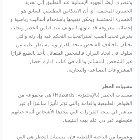
وتنصرف أيضًا الجهود الإنسانية عند التطبيق إلى تحديد
الخسارة المحتملة أي أن الانعكاس التطبيقي السابق هو
الخسارة المحتملة ويمكن تقييمها باستخدام أساليب رياضية و
إحصائية معروفة قد تناولها المؤلف عند قياس الخطر وتحليله
بغرض تحديد أنسب استراتيجيات التحكم فيه وإدارته والتي
تختلف باختلاف الشخص متخذ القرار وما يسيطر عليه من
سلوك في اتخاذ القرار. فالشخص المتفائل يأخذ بالطبع قرارًا
غير الشخص المتشائم وذلك في كتاب: إدارة أخطار
المشروعات الصناعية والتجارية.
مسببات الخطر
مسببات الخطر (بالإنجليزية: Hazards) هي مجموعة من
الظواهر الطبيعية والعامة والتي تؤثر تأثيرًا مباشرًا أو غير
مباشر في نتيجة القرارات التي يتخذها الأشخاص أثناء حياتهم
فتجعلهم غير ذي علم بهذه النتيجة.
وعموما من الناحية اللفظية فإن مسببات الخطر هي التي