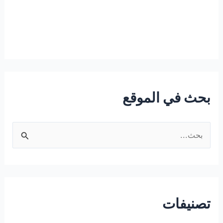
بحث في الموقع
ا
ل
ب
ح
ث
تصنيفات
ع