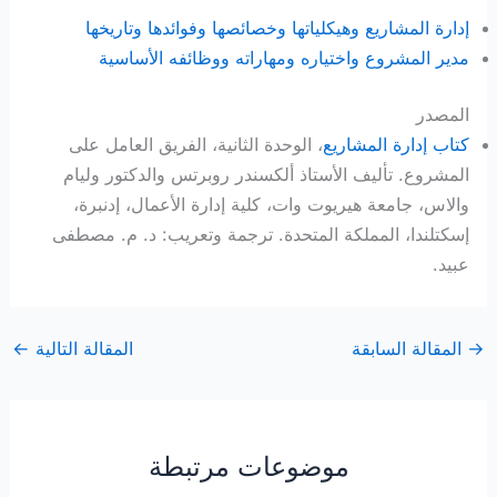
إدارة المشاريع وهيكلياتها وخصائصها وفوائدها وتاريخها
مدير المشروع واختياره ومهاراته ووظائفه الأساسية
المصدر
كتاب إدارة المشاريع
، الوحدة الثانية، الفريق العامل على
المشروع. تأليف الأستاذ ألكسندر روبرتس والدكتور وليام
والاس، جامعة هيريوت وات، كلية إدارة الأعمال، إدنبرة،
إسكتلندا، المملكة المتحدة. ترجمة وتعريب: د. م. مصطفى
عبيد.
→
المقالة السابقة
المقالة التالية
←
موضوعات مرتبطة