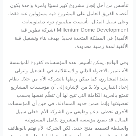
تتأسس من أجل إنجاز مشروع كبير نسبيًا ولمرة واحدة يكون
أعضاء الفريق العامل على المشروع فيه مسؤولين عنه فقط.
وعلى سبيل المثال، تأسست ميلينيوم دوم ديفيلوبمانت
Millenium Dome Development (شركة تطوير قبة
الألفية) في المملكة المتحدة تحديدًا بهدف بناء وتشغيل قبة
الألفية لمدة زمنية محدودة.
وفي الواقع، يمكن تأسيس هذه المؤسسات كفروع للمؤسسة
الأم تتميز بالاحتواء الذاتي والاستقلالية في التشغيل وتتولى
تنفيذ المشاريع، كما يمكن ربطها بالشركة الأم من خلال نظام
إعداد التقارير. ولا بدّ من الإشارة إلى أن مؤسسات المشاريع
تتمتع بالحرية الكاملة التي تتيح لها أن تنظّم نفسها بحسب
تفضيلاتها وإنما ضمن حدود المساءلة. في حين أن المؤسسات
الأخرى تحظى بدعم وظيفي من الشركة الأم. فعلى سبيل
المثال، قد تتمتع مؤسسة المشروع بكامل المسؤولية
والسلطة لتصميم منتج جديد. لكن الشركة الأم تهتم بالوظائف
الإدارية مثل دفع رواتب أعضاء الفريق العامل على المشروع