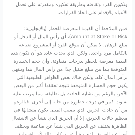
وتكوين الفرد وثقافته وطريقة تفكيره ومقدرته على تحمل
الأعباء والإقدام على اتخاذ القرارات.
فمن الملاحظ أن القيمة المعرضة للخطر (بالإنجليزية:
Amount at Stake or Risk)، أي رأس المال أو الدخل أو
مبلغ الرهان، لا يمكن أن يتوقع الفرد أو المشروع ضياعه
بالكامل مرة واحدة، ولكن الذي يحدث عادة هو أن تكون هذه
القيمة معرضة للخطر بدرجات متفاوتة، وأن حجم الخسارة
المتوقعة يبدأ من مبلغ ضئيل جدًا من رأس المال هذا وينتهي
برأس المال كله. ولكن هناك بعض الظواهر الطبيعية التي
يكون حجم الخسارة المتوقعة نتيجة تحققها أكبر من البعض
الآخر، بالرغم من تشابه الحادث بل تطابقه، مما يترتب عليه
تفاوت كبير في درجة خطورة من حالة إلى أخرى. فبالرغم
من أن حادث الحريق الذي يصيب المبنى يكون متشابهًا في
معظم حالات الحريق، إلا أن الحريق الذي ينشأ عن الاشتعال
الظاهرة يختلف عن الحريق الذي ينشأ عن صاعقة ويختلف
أيضا عن الحريق الذي ينشأ عن بركان. ذلك لأن الخسارة