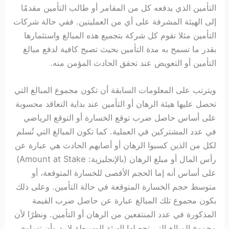
التأمين الذي يدفعه كل من المقامر أو طالب التأمين مقدمُا
إلى الهيئة المشرفة على أي من العمليتين. ففي حالة شركات
التأمين مثلا تقوم كل شركة بتجميع هذه المبالغ واستثمارها
بقدر ما تسمح به مدة التأمين بحيث تصبح كافية لدفع مبالغ
التأمين أو التعويض عند تحقق الحادث المؤمن منه.
ويترتب على المعلومات السابقة أن تكون مجموع المبالغ التي
تحصل عليها هيئة الرهان أو التأمين عند بداية التعاقد محسوبة
على أساس حاصل ضرب توقع الخسارة أو التوقع الرياضي
في عدد المشتركين في العملية. كما تكون المبالغ التي تُسلم
لكل من الذين كسبوا الرهان أو أصابهم الحادث هي عبارة عن
رأس المال أو مبلغ الرهان (بالإنجليزية: Amount at Stake)
على أساس أنه إما الحجم الأقصى للخسارة المتوقعة، أو
متوسط حجم الخسارة المتوقعة في حالة التأمين. وعلى ذلك
بكون مجموع تلك المبالغ عبارة عن حاصل ضرب القيمة
المذكورة في عدد المنتفعين من الرهان أو التأمين. ونظرًا لأن
مجموع المبالغ التي تحصلها الهيئة الوسيطة لا بد وأن تساوي