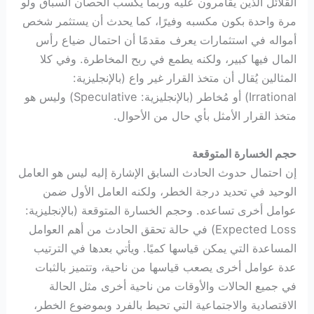
القلائل الذين يقامرون عليه وربما يكسب الحصان السباق ولو
مرة واحدة بكون مكسبه وفيرًا، كما يحدث أن يستثمر شخص
أمواله في استثمارات يعرف مقدمًا أن احتمال ضياع رأس
المال فيها كبير، ولكنه يطمع في ربح المخاطرة. وفي كلا
المثالين يُقال أن متخذ القرار غير واع (بالإنجليزية:
Irrational) أو مُخاطر (بالإنجليزية: Speculative) وليس هو
متخذ القرار الأمثل بأي حال من الأحوال.
حجم الخسارة المتوقعة
إن احتمال حدوث الحادث السابق الإشارة إليه ليس هو العامل
الوحيد في تحديد درجة الخطر، ولكنه العامل الأول ضمن
عوامل أخرى تساعده. وحجم الخسارة المتوقعة (بالإنجليزية:
Expected Loss) في حالة تحقق الحادث من أهم العوامل
المساعدة التي يمكن قياسها كميًا. ويأتي بعدها في الترتيب
عدة عوامل أخرى يصعب قياسها من ناحية، وتتميز بالثبات
في جميع الحالات والأوقات من ناحية أخرى مثل الحالة
الاقتصادية والاجتماعية التي تحيط بالفرد وبموضوع الخطر،