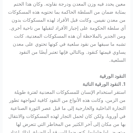
معين يحدد فيه وزن المعدن ودرجة نقاوته. وكان هذا الختم
بمثابة ضمان من السلطة الحاكمة بما تحتويه هذه المسكوكات
من معدن نفيس. وكانت قبل الأفراد لهذه المسكوكات بدون
أي سلطة الحكومة على إجبار الأفراد لتقبلها من ناحية أخرى.
ومن الجدير بالملاحظة أن هذه المسكوكات المعدنية، كانت
تشبه ما سبقها من نقود سلعية في كونها تحتوي على معدن
يساوي قيمتها كنقود. وبالتالي فإنها تعتبر أيضًا من النقود
السلعية.
النقود الورقية
1. النقود الورقية النائبة
استقر استخدام الإنسان للمسكوكات المعدنية لفترة طويلة
من الزمن، وكانت هذه الأنواع من النقود كافية لمواجهة تطور
التجارة الداخلية والخارجية إلى ما قبل عصر الثورة الصناعية
في أوروبا، ولكن كان لحمل التجار لهذه المسكوكات والانتقال
بها من مكان إلى آخر الكثير من المخاطر التي تتعرض لها
ويتعرض لها حامليها، كتعرضها للسرقة أو الضياع، لذلك اعتاد