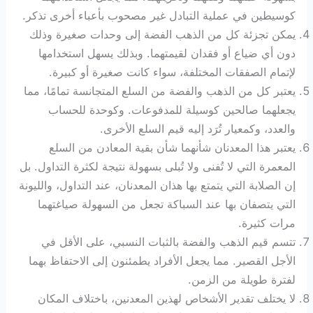
كوسيطين في عملية التبادل غير مصحوب بأعباء أخرى تذكر.
يمكن تجزئة كل من الذهب الفضة إلى وحدات صغيرة وذلك
دون أي ضياع أو فقدان لقيمتهما. وبذلك يسهل استخدامها
لإتمام الصفقات المختلفة، سواء كانت صغيرة أو كبيرة.
يعتبر كل من الذهب والفضة من السلع المتجانسة تمامًا، مما
يجعلهما صالحين كوسيلة للمدفوعات. وكوحدة للحساب
والعدد، وكمعيار تُرَد إليه قيم السلع الأخرى.
يعتبر هذا المعدنان شأنهما شأن بقية المعادن من السلع
المعمرة التي لا تُفنى ولا تُبلى بسهولة نتيجة لكثرة التداول. بل
إن الصلابة التي يتمتع بها هذان المعدنان، عند التداول، والليونة
التي يتصفان بها عند السباكة تجعل من السهولة صياغتهما
مرات كثيرة.
تتسم قيم الذهب والفضة بالثبات النسبي، على الأقل في
الأجل القصير. مما يجعل الأفراد يطمئنون إلى الاحتفاظ بهما
لفترة طويلة من الزمن.
لا يختلف تقدير الأشخاص لهذين المعدنين، باختلاف المكان