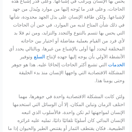
يحس بها الإنسان ويرغب في إشباعها. وعلى قدر إشباع هذه
الحاجات، وعلى قدر ما يُوجه إليها من موارد ويُبذل من جهد
لإشباعها. ولكن طاقة الإنسان على بذل الجهد محدودة، شأنها
في ذلك شأن المتاح لديه من الموارد، في حين أن الحاجات
التي يحس بها تتسم بالتنوع والتجدد والتزايد، ومن ثم فلا بد
لأي فرد من القيام بعملية مفاضلة أو اختيار بين حاجاته
المختلفة ليحدد أيها أولى بالإشباع من غيرها، وبالتالي يحدد أي
الأنشطة الأولي بأن يوجه إليها جهده لإنتاج
السلع
وتوفير
الخدمات
التي تشبع أكثر الحاجات إلحاحًا عليه. هذا هو جوهر
المشكلة الاقتصادية التي واجهها الإنسان منذ بدء الخليقة
وحتى يومنا هذا.
ولئن كانت المشكلة الاقتصادية واحدة في جوهرها، مهما
اختلف الزمان وتباين المكان، إلا أن الوسائل التي استخدمها
الإنسان لمواجهتها لم تكن واحدة، فالأسلوب الذي اتبعه
الإنسان البدائي كان أسلوبًا تلقائيًا ذاتيًا، تمليه عليه غرائزه
الطبيعية. فكان يقتطف الثمار أو يقتنص الطير والحيوان إذا ما