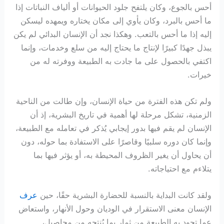
أحس بالجوع، وكان يلتفح جلود الحيوانات أو ألياف النباتات إذا
ما أحس بالبرد، وكان يأوي إلى مكان يختاره ويمهده ليسكن
إليه إذا ما أحس بالتعب. وهكذا نجد أن الإنسان البدائي لم يكن
يبذل جهدًا كبيرًا لإنتاج ما يحتاج إليه من سلع وخدمات، وإنما
اكتفي بالحصول على ما جادت به الطبيعة ووفرته له من
خيرات.
ولم تكن هذه الفترة من حياة الإنسان، وإن طالت من الناحية
الزمنية، تشكل مرحلة لها أهمية في تاريخ البشرية، إذ أن
الإنسان لم يقم فيها بدور إيجابي يُذكر في تعامله مع الطبيعة،
وإنما كان دوره سلبيًا وقاصرًا على الاستفادة بما حوله، دون
أن يحاول أن يغير الظروف المحيطة به، أو يؤثر فيها بما
يتلاءم مع احتياجاته.
ولقد كانت البداية بالنسبة للحضارة البشرية حقًا، حين
عرف
الإنسان معنى الاستقرار في الوديان وحول الأنهار، واستعاض
عما تجود به الطبيعة من ثمار بما يُنتجه من محاصيل،