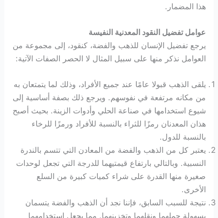
هذا المضمار.
عوامل تفضيل النقود المعدنية النفيسة
يرجع تفضيل الإنسان للذهب والفضة، كنقود، إلى مجموعة من
العوامل نذكر منها على سبيل المثال لا الحصر الصفات الآتية:
يلقى الذهب قبولا عامًا عند جميع الأفراد، وذلك لما يتمتعان به
من مكانه مرتفعة في نفوسهم. ويرجع ذلك بصفة أساسية إلى
شيوع استخدامها في صناعة الحلي وأدوات الزينة. بحيث أصبح
هذان المعدنان رمزًا للثراء بالنسبة للأفراد ورمزًا للرخاء
بالنسبة للدول.
يعتبر كل من الذهب والفضة من المعادن التي تتسم بالندرة
النسبية. وبالتالي بارتفاع قيمتيهما للدرجة التي تجعل لوحدات
صغيرة منها القدرة على شراء كميات كبيرة من السلع
الأخرى.
نتيجة للسبب السابق، فإننا نجد أن الذهب والفضة يتسمان
بسهولة حملهما ونقلهما وتخزينهما. مما يجعل استخدامهما