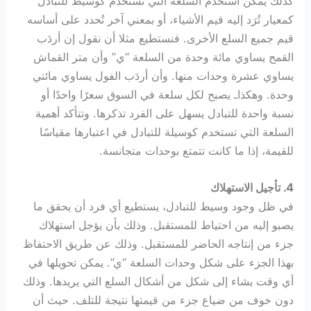
كذلك يمكن استخدم السلعة التي تستخدم كوسيط للتبادل
كمعيار تُرَد إليه قيم الأشياء، أو بمعني آخر تُحدد على أساسه
قيم جميع السلع الأخرى. فنستطيع مثلا أن نقول إن أردَب
القمح يساوي مائة وحدة من السلعة “ي” وأن متر القماش
يساوي عشرة وحدات منها. وأن أردَب الفول يساوي مائتي
وحدة. وهكذاـ يصبح لكل سلعة في السوق سعرًا واحدًا أو
نسبة واحدة للتبادل يسهل على الفرد تذكرها. وتتأكد أهمية
السلعة التي تستخدم كوسيلة للتبادل في اعتبارها مقياسًا
للقيمة، إذا ما كانت تتمتع بوحدات متجانسة.
4. تأجيل الاستهلاك
في ظل وجود وسيط للتبادل، يستطيع أي فرد أن يحقق ما
يصبو إليه من احتياط للمستقبل. وذلك بأن يؤجل استهلاك
جزء من إنتاجه الحاضر للمستقبل. وذلك عن طريق الاحتفاظ
بهذا الجزء على شكل وحدات السلعة “ي”. يمكن تحويلها في
أي وقت يشاء إلى شكل من أشكال السلع التي يريدها. وذلك
دون خوف من ضياع جزء من قيمتها نتيجة للتلف. حيث أن