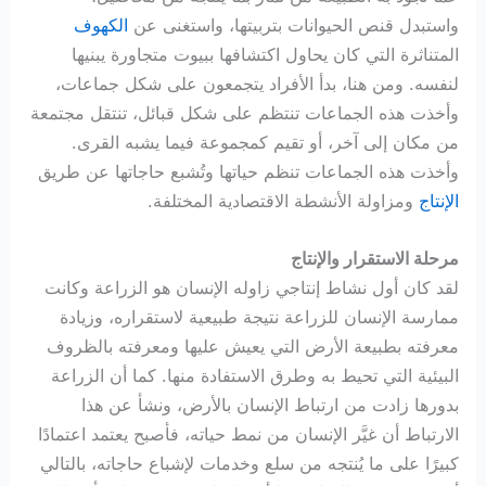
واستبدل قنص الحيوانات بتربيتها، واستغنى عن
الكهوف
المتناثرة التي كان يحاول اكتشافها ببيوت متجاورة يبنيها
لنفسه. ومن هنا، بدأ الأفراد يتجمعون على شكل جماعات،
وأخذت هذه الجماعات تنتظم على شكل قبائل، تنتقل مجتمعة
من مكان إلى آخر، أو تقيم كمجموعة فيما يشبه القرى.
وأخذت هذه الجماعات تنظم حياتها وتُشبع حاجاتها عن طريق
الإنتاج
ومزاولة الأنشطة الاقتصادية المختلفة.
مرحلة الاستقرار والإنتاج
لقد كان أول نشاط إنتاجي زاوله الإنسان هو الزراعة وكانت
ممارسة الإنسان للزراعة نتيجة طبيعية لاستقراره، وزيادة
معرفته بطبيعة الأرض التي يعيش عليها ومعرفته بالظروف
البيئية التي تحيط به وطرق الاستفادة منها. كما أن الزراعة
بدورها زادت من ارتباط الإنسان بالأرض، ونشأ عن هذا
الارتباط أن غيَّر الإنسان من نمط حياته، فأصبح يعتمد اعتمادًا
كبيرًا على ما يُنتجه من سلع وخدمات لإشباع حاجاته، بالتالي