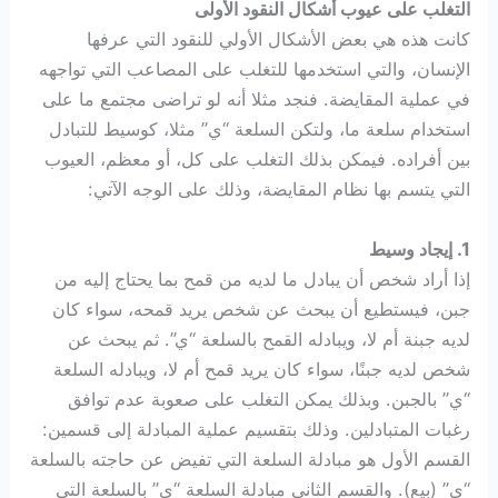
التغلب على عيوب أشكال النقود الأولى
كانت هذه هي بعض الأشكال الأولي للنقود التي عرفها
الإنسان، والتي استخدمها للتغلب على المصاعب التي تواجهه
في عملية المقايضة. فنجد مثلا أنه لو تراضى مجتمع ما على
استخدام سلعة ما، ولتكن السلعة “ي” مثلا، كوسيط للتبادل
بين أفراده. فيمكن بذلك التغلب على كل، أو معظم، العيوب
التي يتسم بها نظام المقايضة، وذلك على الوجه الآتي:
1. إيجاد وسيط
إذا أراد شخص أن يبادل ما لديه من قمح بما يحتاج إليه من
جبن، فيستطيع أن يبحث عن شخص يريد قمحه، سواء كان
لديه جبنة أم لا، ويبادله القمح بالسلعة “ي”. ثم يبحث عن
شخص لديه جبنًا، سواء كان يريد قمح أم لا، ويبادله السلعة
“ي” بالجبن. وبذلك يمكن التغلب على صعوبة عدم توافق
رغبات المتبادلين. وذلك بتقسيم عملية المبادلة إلى قسمين:
القسم الأول هو مبادلة السلعة التي تفيض عن حاجته بالسلعة
“ي” (بيع). والقسم الثاني مبادلة السلعة “ي” بالسلعة التي