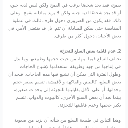
بقمح، فقد يجد شخصًا يرغب في القمح ولكن ليس لديه جبن،
أو قد يجد شخصًا لديه جنبة ولكن لا يريد مبادلته بقمح. وعلى
ذلك، فقد يكون من الضروري دخول طرف ثالث في عملية
المقايضة حتى يمكن للمبادلة أن تتم. بل قد يقتضي الأمر، في
بعض الأحيان، دخول أكثر من طرف.
2. عدم قابلية بعض السلع للتجزئة
تختلف السلع فيما بينها، من حيث حجمها وطبيعتها وما بذل
في إنتاجها من جهد وطريقة استخدامها لإشباع الحاجات
وطول الفترة التي يمكن أن تشبع فيها هذه الحاجات. فنجد أن
بعض السلع، كالبيض والفاكهة والأقمشة، تتسم بصغر حجم
وحداتها، أو على الأقل بقابليتها للتجزئة إلى وحدات صغيرة،
بينما نجد أن بعض السلع الأخرى، كالبيوت والدواب، تتسم
بكبر حجمها وعدم قابليتها للتجزئة.
وهذا التباين في طبيعة السلع من شأنه أن يزيد من صعوبة
مبادلتها مع بعضها البعض. فإذا أراد شخص أن يبادل بيت