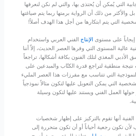
بية التي يُمكن أن يُحتذى بها، والتي لم نكن لنعرفها
ل والأكثر من ذلك أن الرواية برمتها ربما يتم صياغتها
صية التي يتم ابتكارها من أجل هذا الهدف أصلاً!
 إيجاباً على مستوى
الإنتاج
الفني العربي واستخدام
نية عالية المستوى التي وفرها العصر الحديث، إلاّ أننا
شق الأدبي المغذي لتلك الفنون بكافة أشكالها، تراجعاً
تيجة منطقية لتراجع قدرة الكتّاب والمبدعين على
نموذجية التي تتناسب مع مفرزات هذا العصر المليء
خصية التي يمكن التعويل عليها لتكون مثالاً نموذجياً
 حولها العمل الفني ويستند عليها لتكون وسيلة
ة.
لفنية أنها تقوم بالتركيز على إظهار شخصيات
لأن تكون رجعية أحياناً أو أن تكون متحررة إلى
بها الشوائب من
زوايا
مختلفة للرؤى، بحيث أصبح