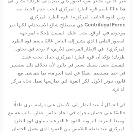
غير الذاتي، تشعر بقوة قصور ذاتي تميل إلى طردك؛ يُشار إلى
هذا غالبًا باسم قوة الطرد المركزي (يجب عدم الخلط بينه
وبين القوة الجاذبة المركزية). قوة الطرد المركزي
Centrifugal Force
هي مصطلح شائع الاستخدام، لكنها غير
موجودة في الواقع. يجب عليك التمسك بإحكام لمواجهة
القصور الذاتي (الذي يشير إليه الناس غالبًا باسم قوة الطرد
المركزي). في الإطار المرجعي للأرض، لا توجد قوة تحاول
طردك؛ نؤكد أن قوة الطرد المركزي خيال. يجب عليك
التمسك بجعل نفسك تسير في دائرة لأنه بخلاف ذلك ستسير
في خط مستقيم، بعيدًا عن لعبة الدوامة، بما يتماشى مع
قانون نيوتن الأول. لكن القوة التي تمارسها تعمل تجاه مركز
الدائرة.
في الشكل أ، عند النظر إلى الأسفل على دوامة، نرى طفلًا
جالسًا على حصان يتحرك في اتجاه عكس عقارب الساعة مع
أوميغا السرعة الزاوية. القوة F الفرعية تساوي قوة الطرد
المركزي عند نقطة التلامس بين العمود الذي يحمل الحصان