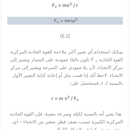
2
F
= mv
/ r
c
2
F
= mrω
c
(6.3)
يمكنك استخدام أي تعبير أكثر ملاءمة للقوة الجاذبة المركزية.
القوة الجاذبة F
تكون دائمًا عمودية على المسار وتشير إلى
c
مركز الانحناء، لأن a
عمودي على السرعة ويشير إلى مركز
c
الانحناء. لاحظ أنك إذا قمت بحل أو إعادة كتابة التعبير الأول
بالنسبة لـ r، فستحصل على:
2
r = m v
/ F
c
هذا يعني أنه بالنسبة لكتلة وسرعة معينة، فإن القوة الجاذبة
المركزية الكبيرة تسبب نصف قطر صغير من الانحناء – أي،
منحنى ضيق، كما في الشكل 6.20.