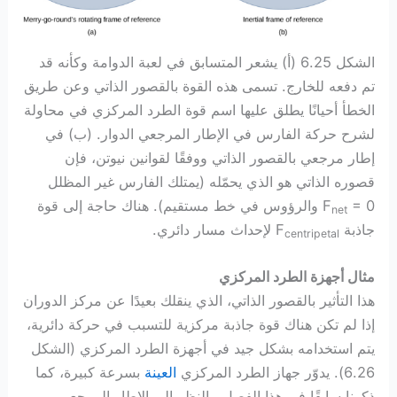
الشكل 6.25 (أ) يشعر المتسابق في لعبة الدوامة وكأنه قد
تم دفعه للخارج. تسمى هذه القوة بالقصور الذاتي وعن طريق
الخطأ أحيانًا يطلق عليها اسم قوة الطرد المركزي في محاولة
لشرح حركة الفارس في الإطار المرجعي الدوار. (ب) في
إطار مرجعي بالقصور الذاتي ووفقًا لقوانين نيوتن، فإن
قصوره الذاتي هو الذي يحمّله (يمتلك الفارس غير المظلل
F
= 0 والرؤوس في خط مستقيم). هناك حاجة إلى قوة
net
جاذبة F
لإحداث مسار دائري.
centripetal
مثال أجهزة الطرد المركزي
هذا التأثير بالقصور الذاتي، الذي ينقلك بعيدًا عن مركز الدوران
إذا لم تكن هناك قوة جاذبة مركزية للتسبب في حركة دائرية،
يتم استخدامه بشكل جيد في أجهزة الطرد المركزي (الشكل
6.26). يدوّر جهاز الطرد المركزي
العينة
بسرعة كبيرة، كما
ذكرنا سابقًا في هذا الفصل. بالنظر إلى الإطار المرجعي