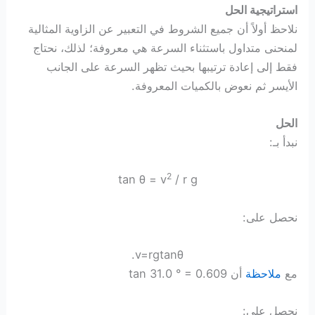
استراتيجية الحل
نلاحظ أولاً أن جميع الشروط في التعبير عن الزاوية المثالية
لمنحنى متداول باستثناء السرعة هي معروفة؛ لذلك، نحتاج
فقط إلى إعادة ترتيبها بحيث تظهر السرعة على الجانب
الأيسر ثم نعوض بالكميات المعروفة.
الحل
نبدأ بـ:
2
tan θ = v
/ r g
نحصل على:
.
v
=
r
g
tan
θ
مع
ملاحظة
أن tan 31.0 ° = 0.609
نحصل على: