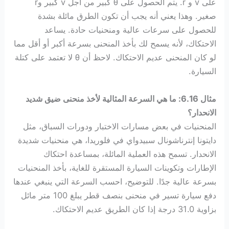
على v و r. يتم الحصول على θ كبير من أجل v كبير وr
صغير. وهذا يعني أنه يجب أن تكون الطرق مائلة بشدة
للحصول على سرعات عالية ومنحنيات حادة. يساعد
الاحتكاك، لأنه يسمح لك بأخذ المنحنى بسرعة أكبر أو أقل مما
لو كان المنحنى عديم الاحتكاك. لاحظ أن θ لا تعتمد على كتلة
السيارة.
مثال 6.16: ما هي السرعة المثالية لأخذ منحنى ضيق شديد
الانحدار؟
المنحنيات في بعض مسارات الاختبار ودورات السباق، مثل
دايتونا إنترناشونال سبيدواي في فلوريدا، هي منحنيات شديدة
الانحدار. تسمح هذه العملية المائلة، بمساعدة احتكاك
الإطارات وتكوينات السيارة المستقرة للغاية، بأخذ المنحنيات
بسرعة عالية جدًا. للتوضيح، احسب السرعة التي ينبغي عندها
دفع سيارة تسير في منحنى بنصف قطر يبلغ 100 متر مائل
بزاوية 31.0 درجة إذا كان الطريق عديم الاحتكاك.