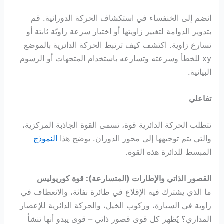
انضم إلى الخنفساء في استكشاف الحركة الدورانية. قم
بتدوير الدوامة لتغيير زاويتها أو اختيار سرعة زاويّة ثابتة أو
تسارع زاوية. اكتشف كيف ترتبط الحركة الدائرية بالموضع
xy للخطأ وسرعته وتسارعه باستخدام المتجهات أو الرسوم
البيانية.
تفاعلي
تتطلب الحركة الدائرية قوة، تسمى القوة الجاذبة المركزية،
والتي يتم توجيهها إلى محور الدوران. يوضح هذا
النموذج
المبسط للدائرة هذه القوة.
القصور الذاتي والإطارات (المتسارعة): قوة كوريوليس
ما الذي يشترك فيه الإقلاع في طائرة نفاثة، والانعطاف في
زاوية في السيارة، وركوب الخيل، والحركة الدائرية للإعصار
المداري؟ يُظهر كل قوى قصور ذاتي – قوى يبدو أنها تنشأ