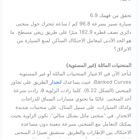
تحقق من فهمك 6.9
سيارة تسير بسرعة 96.8 كم / ساعة تتحرك حول منحنى
دائري نصف قطره 182.9 مترًا على طريق ريفي مسطح. ما
هو الحد الأدنى لمعامل الاحتكاك الساكن لمنع السيارة من
الانزلاق؟
المنحنيات المائلة (غير المستوية)
لنأخذ الآن في الاعتبار المنحنيات المائلة أو غير المستوية
Banked Curves، حيث يساعدك
انحدار
الطريق على تجاوز
المنحنى (الشكل 6.22). كلما زادت الزاوية θ، زادت سرعة
أخذ المنحنى. غالبًا ما تحتوي مسارات السباق للدراجات
وكذلك السيارات، على سبيل المثال، على منحنيات شديدة
الانحدار. في “منحنى مائل بشكل مثالي”، تكون الزاوية بحيث
يمكنك التعامل مع المنحنى بسرعة معينة دون مساعدة
الاحتكاك بين الإطارات والطريق. سنشتق تعبيرًا لـ المنحنى