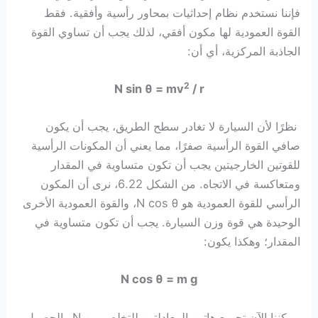
فإننا نستخدم نظام إحداثيات بمحاور رأسية وأفقية. فقط
القوة العمودية لها مكون أفقي، لذلك يجب أن تساوي القوة
الجاذبة المركزية، أي أن:
2
N sin θ = mv
/ r
نظرًا لأن السيارة لا تغادر سطح الطريق، يجب أن يكون
صافي القوة الرأسية صفرًا، مما يعني أن المكونات الرأسية
للقوتين الخارجيتين يجب أن تكون متساوية في المقدار
ومتعاكسة في الاتجاه. من الشكل 6.22، نرى أن المكون
الرأسي للقوة العمودية هو N cos θ، والقوة العمودية الأخرى
الوحيدة هي قوة وزن السيارة. يجب أن تكون متساوية في
المقدار؛ وهكذا يكون:
N cos θ = m g
يمكننا الآن تجميع هاتين المعادلتين للتخلص من N والحصول