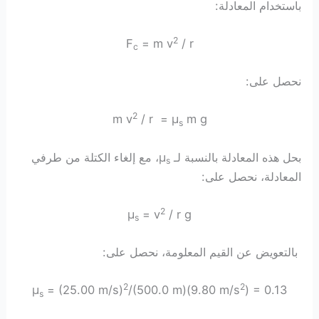
باستخدام المعادلة:
2
F
= m v
/ r
c
نحصل على:
2
m v
/ r = μ
m g
s
بحل هذه المعادلة بالنسبة لـ μ
، مع إلغاء الكتلة من طرفي
s
المعادلة، نحصل على:
2
μ
= v
/ r g
s
بالتعويض عن القيم المعلومة، نحصل على:
2
2
μ
= (25.00 m/s)
/(500.0 m)(9.80 m/s
) = 0.13
s