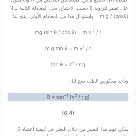
على تعبير للزاوية θ حسب الاحتياج. بحل المعادلة الثانية لـ N
= m g / (cosθ) واستبدال هذا في المعادلة الأولى، ينتج لنا:
2
mg (sin θ / cos θ) = m v
/ r
2
m g tan θ = m v
/ r
2
tan θ = v
/ r g
وبأخذ معكوس الظل، ينتج لنا:
−1
2
Θ = tan
(v
/ r g)
(6.4)
يمكن فهم هذا التعبير من خلال النظر في كيفية اعتماد θ