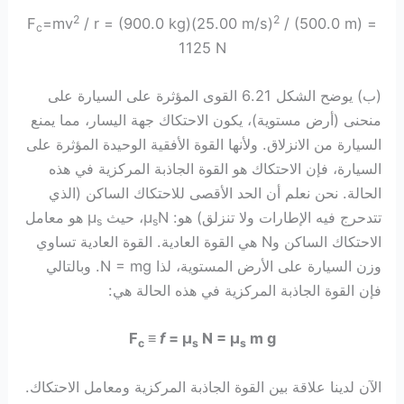
2
2
F
=mv
/ r = (900.0 kg)(25.00 m/s)
/ (500.0 m) =
c
1125 N
(ب) يوضح الشكل 6.21 القوى المؤثرة على السيارة على
منحنى (أرض مستوية)، يكون الاحتكاك جهة اليسار، مما يمنع
السيارة من الانزلاق. ولأنها القوة الأفقية الوحيدة المؤثرة على
السيارة، فإن الاحتكاك هو القوة الجاذبة المركزية في هذه
الحالة. نحن نعلم أن الحد الأقصى للاحتكاك الساكن (الذي
تتدحرج فيه الإطارات ولا تنزلق) هو: μ
N، حيث μ
هو معامل
s
s
الاحتكاك الساكن وN هي القوة العادية. القوة العادية تساوي
وزن السيارة على الأرض المستوية، لذا N = mg. وبالتالي
فإن القوة الجاذبة المركزية في هذه الحالة هي:
F
≡
f
= μ
N = μ
m g
c
s
s
الآن لدينا علاقة بين القوة الجاذبة المركزية ومعامل الاحتكاك.