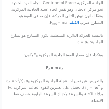
الجاذبة المركزية Centripetal Force. اتجاه القوة الجاذبة
نحو مركز الانحناء، وهو نفس اتجاه عجلة الجاذبية المركزية.
وفقًا لقانون نيوتن الثاني للحركة، فإن صافي القوة هو
التسارع ضرب
الكتلة
: F
= ma.
net
بالنسبة للحركة الدائرية المنتظمة، يكون التسارع هو تسارع
الجاذبية: a = a
.
c
وهكذا، فإن مقدار القوة الجاذبة المركزية F
يكون:
c
F
= m a
c
c
2
بالتعويض عن تعبيرات عجلة الجاذبية المركزية a
(a
/r
= v
c
:
c
2
و a
= rω
)، نحصل على تعبيرين للقوة الجاذبة المركزية Fc
c
بدلالة الكتلة والسرعة وكذلك السرعة الزاوية ونصف قطر
الانحناء: