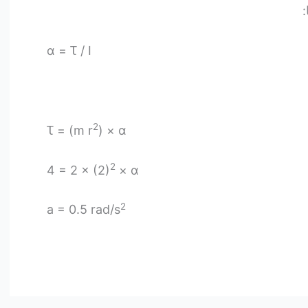
:
α = Ꚍ / I
2
Ꚍ = (m r
) × α
2
4 = 2 × (2)
× α
2
a = 0.5 rad/s