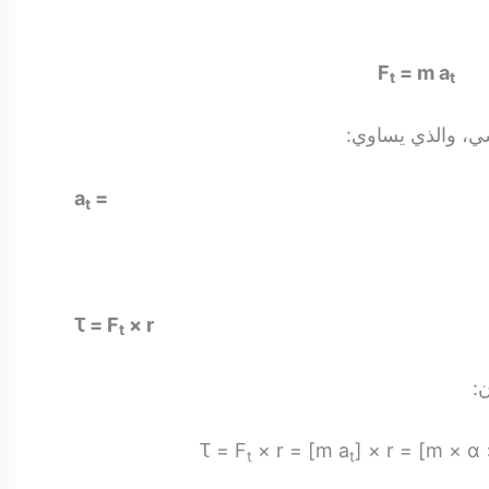
F
= m a
t
t
ي، والذي يساوي:
a
=
t
Ꚍ = F
×
r
t
ن:
Ꚍ = F
× r = [m a
] × r = [m × α 
t
t