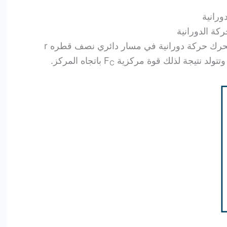
ورانية
ركة الدورانية
في الشكل التالي جسم كتلته m يتحرك حركة دورانية في مسار دائري نصف قطره r
تتولد نتيجة لذلك قوة مركزية F
باتجاه المركز.
C