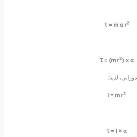
2
Ꚍ = m α r
2
Ꚍ = (m r
)
×
α
راني، لدينا:
2
I = m r
Ꚍ = I
×
α