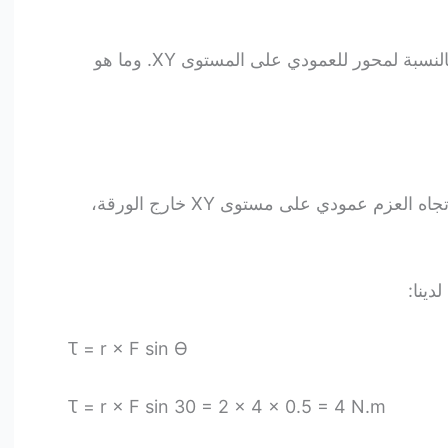
احسب العزم المؤثر على الجسم بالنسبة لمحور للعمودي على المستوى XY. وما هو
باستخدام قاعدة اليد اليُمنى يكون اتجاه العزم عمودي على مستوى XY خارج الورقة،
دينا:
Ꚍ = r × F sin ϴ
Ꚍ = r × F sin 30 = 2 × 4 × 0.5 = 4 N.m