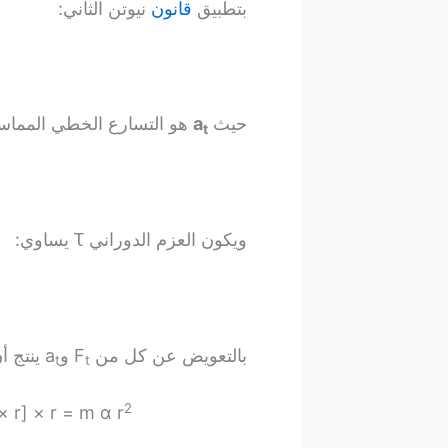
بتطبيق
قانون
نيوتن الثاني:
حيث
a
هو التسارع الخطي المماس
t
ويكون العزم الدوراني Ꚍ يساوي:
بالتعويض عن كل من F
وa
ينتج أ
t
t
2
× r] × r = m α r