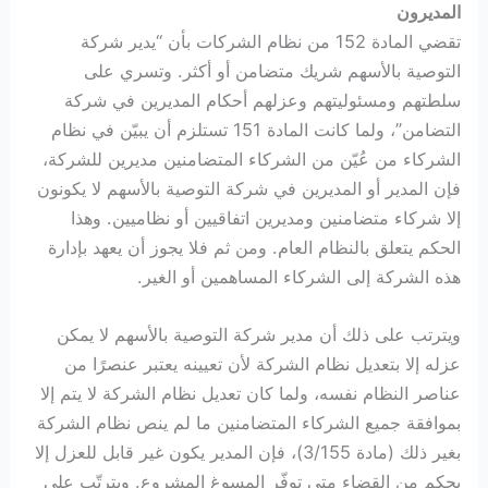
المديرون
تقضي المادة 152 من نظام الشركات بأن “يدير شركة
التوصية بالأسهم شريك متضامن أو أكثر. وتسري على
سلطتهم ومسئوليتهم وعزلهم أحكام المديرين في شركة
التضامن”، ولما كانت المادة 151 تستلزم أن يبيّن في نظام
الشركاء من عُيّن من الشركاء المتضامنين مديرين للشركة،
فإن المدير أو المديرين في شركة التوصية بالأسهم لا يكونون
إلا شركاء متضامنين ومديرين اتفاقيين أو نظاميين. وهذا
الحكم يتعلق بالنظام العام. ومن ثم فلا يجوز أن يعهد بإدارة
هذه الشركة إلى الشركاء المساهمين أو الغير.
ويترتب على ذلك أن مدير شركة التوصية بالأسهم لا يمكن
عزله إلا بتعديل نظام الشركة لأن تعيينه يعتبر عنصرًا من
عناصر النظام نفسه، ولما كان تعديل نظام الشركة لا يتم إلا
بموافقة جميع الشركاء المتضامنين ما لم ينص نظام الشركة
بغير ذلك (مادة 3/155)، فإن المدير يكون غير قابل للعزل إلا
بحكم من القضاء متى توفّر المسوغ المشروع. ويترتّب على