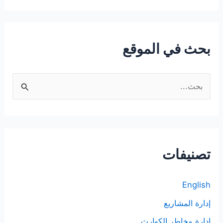
بحث في الموقع
ا
ل
ب
ح
ث
تصنيفات
ع
ن
English
:
إدارة المشاريع
إدارة مخاطر الكوارث