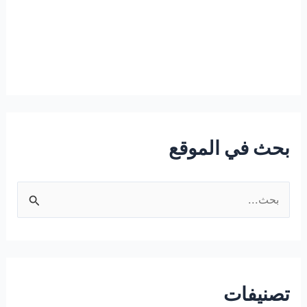
بحث في الموقع
ا
ل
ب
ح
ث
تصنيفات
ع