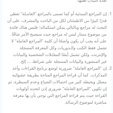
لعدة أسباب أهمها:
إن المراجع المبدئية أو كما تسمى بالمراجع “العامـلة” تعطي
قدرًا كبيرًا من الاطمئنان لكل من الباحث والمشرف، على أن
البحث له مراجع وبالتالي يمكن استكماله؛ فليس هناك فائدة
من موضوع ممتار ليس له مراجع حيث سيصبح الأمر شاقًا.
على أنه يجب أن يكون واضحًا أن كلمة “المراجع العاملة” لا
تشمل فقط الكتب والـدوريات وكل المعرفة المسجلة
والإنترنت، ولكن تشمل أيضًا المقابلات الشخصية والبيانات
غير المنشورة والبيانات المسجلة على شرائط، … إلخ.
إن “المراجع العاملة” ضرورية لوضع برنامج القراءات وأخذ
المذكرات. كما أن قراءة المراجع المتاحة بطريقة عشوائية
مضلل ويحيطه كثير من احتمالات الضياع وعدم السيطرة. ثم
إن تكوين “المراجع العاملة” ضروري إذن لتحديد أولويات
القراءة حيث يتم قراءة المراجع التي توحي بأن بها معرفة
مباشرة لموضوع الرسالة.