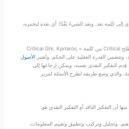
 إلى كلمة نقد. ونقد الشيءَ نَقْدًا: أي نقده ليختبره،
وفي اللغة الإنجليزية، يُشتق المصطلح Critical من كلمة Critical Grk. Kριτικός =
الأصول
 قِدم التفكير النقدي نفسه، ويمكن إرجاعها إلى
م ورؤى سقراط منذ 2500 سنة، والذي وضع طريقة لطرح الأسئلة لتبرير
منها أن التفكير الناقد أو التفكير النقدي هو:
اهيم، وتحليل وتركيب وتطبيق وتقييم المعلومات،