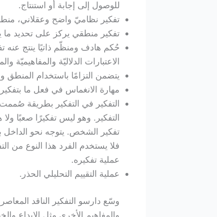
للوصول إلى إجابة أو استنتاج.
تفكير نظاميّ واضح وعقلاني، منطقي
تفكير منطقي يركز على تحديد ما يمك
حُكم هادف ومنظّم ذاتيًا ينتج عنه 
الاعتبارات الدلاليّة والمفاهيميّة وال
يتضمن التزامًا باستخدام المنطق وا
مهارة الانغماس في فعل ما بتفكي
التفكير في التفكير بطريقة صُممت
التفكير. وهو ليس تفكيرًا صعبًا و
تفكير الشخص. يتوجه نحو الداخل بن
فلا يستخدم الفرد هذا النوع من ا
عملية تفكيره.
عملية التقييم التحليلي الحذر.
وسّع دارسو التفكير الناقد المعاص
والمفاهيم الأخرى مثل الإبداع والخ