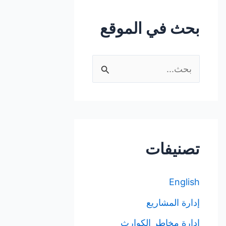
بحث في الموقع
ا
ل
ب
ح
ث
تصنيفات
ع
ن
English
:
إدارة المشاريع
إدارة مخاطر الكوارث