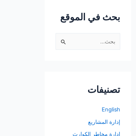
بحث في الموقع
ا
ل
ب
ح
ث
تصنيفات
ع
ن
English
:
إدارة المشاريع
إدارة مخاطر الكوارث