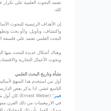
تعتمد البحوث العلمية على تكرار 
كله.
إن الأهداف الرئيسية للبحوث الأساس
واكتشاف، وتأويل، و/أو بحث وتطوير
البحث العلمي تعتمد على فلسفة العلو
وهناك أشكال عديدة للبحث منها البح
وبحوث الأعمال التجارية والاقتصاد
نشأة وتاريخ البحث العلمي
أول من استخدم هذا المنهج لأسالي
التاسع عشر، اذا يذكر بعض الدارسي
فيبر
” (Ernest Weber) كان أول من حاول قياس
في الاربيعينيات من ذلك القرن ممهد
ويمكن القول بأن تلك المحاولات 