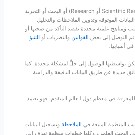
البحث العلمي (بالإنجليزية: Scientific Research أو Research) أو البحث أو التجربة
يانات الموثوقة وتدوين الملاحظات والتحليل
اليب ومناهج علمية محددة بقصد التأكد من صحتها أو
ن ثم التوصل إلى بعض
القوانين
والنظريات أو
التنبؤ
ي أسبابها.
مكن بواسطتها الوصول إلى حلِّ لمشكلة محددة. كما
ق جديدة عن طريق البيانات الدقيقة والدراسة
للمعرفة في معظم دول العالم المتقدم، فهو يعتمد
ليب المنظمة المتبعة في
الملاحظة
وتسجيل البيانات
ي البحث العلمي، وكلها خطوات منظمة تهدف إلى