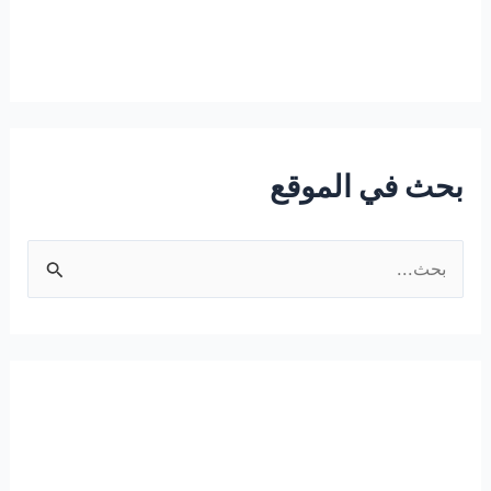
بحث في الموقع
ا
ل
ب
ح
ث
ع
ن