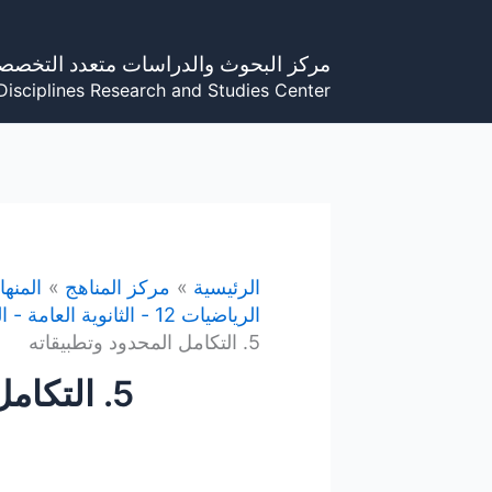
خطي
لى
مركز البحوث والدراسات متعدد التخصص
لمحتوى
Disciplines Research and Studies Center
الرئيسية
مركز المناهج
المنه
الرياضيات 12 - الثانوية العامة - القسم العلمي - المنهاج الفلسطيني
5. التكامل المحدود وتطبيقاته
5. التكامل المحدود وتطبيقاته