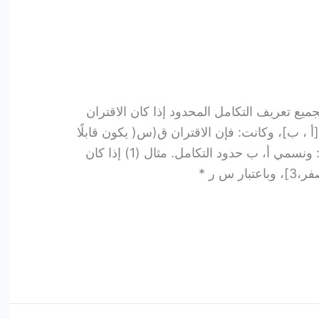
ميع تعريف التكامل المحدود إذا كان الاقتران
أ ، ب]، وكانت: فإن الاقتران ق(س( يكون قابلًا
للتكامل في الفترة [أ ، ب]، ويكون: ونسمي أ، ب حدود التكامل. مثال (1) إذا كان