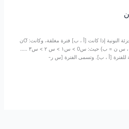
التجزئة ومجموع ريمان تعريف التجزئة النونية إذا كانت [أ ، ب] فترة مغلقة، وكانت: Ơن
= {أ = س0، س١، س ٢، س٣، … ، س ن = ب} حيث: س0 > س١ > س ٢ > س٣ …..
 للفترة [أ ، ب]. وتسمى الفترة [س ر-