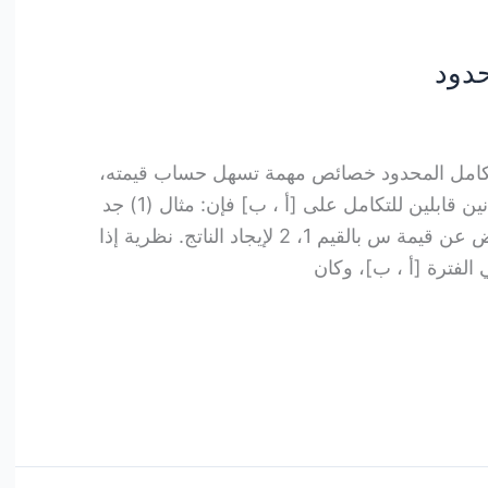
كامل المحدود خصائص مهمة تسهل حساب قيمته،
ومنها: إذا كان ق(س)، ه(س) اقترانين قابلين للتكامل على [أ ، ب] فإن: مثال (1) جد
قيمة ما يلي: الحل ثم نقوم بالتعويض عن قيمة س بالقيم 1، 2 لإيجاد الناتج. نظرية إذا
ي الفترة [أ ، ب]، وكان