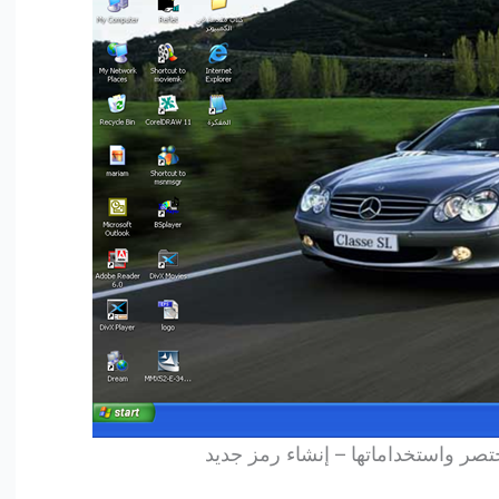
صر واستخداماتها – إنشاء رمز جديد