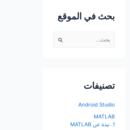
بحث في الموقع
ا
ل
ب
ح
ث
تصنيفات
ع
ن
Android Studio
:
MATLAB
1. نبذة عن MATLAB