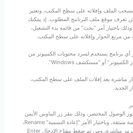
حب الملف وإفلاته على سطح المكتب، وتعتبر
ن تعرف موقع ملف البرنامج المطلوب. إذ يمكنك
ذلك باختيار أمر “بحث” من قائمة بدء التشغيل،
 من مربع الحوار وإفلاته على سطح المكتب.
أي برنامج يستخدم لسرد محتويات الكمبيوتر من
مبيوتر” أو “مستكشف Windows”.
ار مباشرة بعد إفلات الملف على سطح المكتب،
 الجديد.
ر
ز الوصول المختصر، وذلك بنقر زر الماوس الأيمن
أثناء التأشير على الرمز، فتظهر قائمة منبثقة، وباختيار الأمر “إعادة التسمية” Rename،
يكون بإمكانك كتابة الاسم الجديد للرمز مباشرة، ومن ثم ضغط مفتاح الإدخال Enter