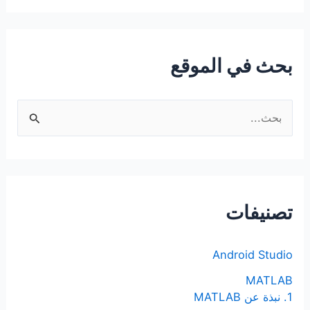
بحث في الموقع
ا
ل
ب
ح
ث
تصنيفات
ع
ن
Android Studio
:
MATLAB
1. نبذة عن MATLAB