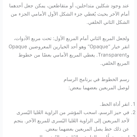
عند وجود شكلين متداخلين، أو متقاطعين، يمكن جعل أحدهما
أمام الآخر بحيث يُغطي جزء الشكل الأول الأمامي الجزء من
الشكل الثاني الخلفي.
ولجعل المربع الثاني أمام المربع الأول: تحت مربع الأدوات،
انقر خيار “Opaque” وهو أحد الخيارين المعروضين Opaque
وTransparent. يغطي المربع الأمامي بعضًا من خطوط
المربع الخلفي.
رسم الخطوط في برنامج الرسام
لوصل المربعين بعضهما ببعض:
انقر أداة الخط.
في حيز الرسم، اسحب المؤشر من الزاوية العُليا اليُسرى
لأحد المربعين إلى الزاوية العُليا اليُسرى للمربع الآخر. ينجم
عن ذلك خط يصل المربعين بعضهما ببعض.
اسحب خطًا بين الزاويتين العُلويتين اليُمنيين للمربعين.