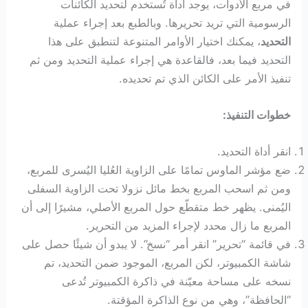
في مربع الأدوات، يوجد أداة تُستخدم لتحديد الكائنات
الرسومية التي تريد تحريرها. وبالطبع بعد إجراء عملية
التحديد
، يمكنك اختيار الأوامر المتنوعة لتنطبق على هذا
التحديد فيما بعد، فالقاعدة هي إجراء عملية التحديد ومن ثم
تنفيذ الأمر على الكائن الذي تم تحديده.
خطوات التنفيذ:
انقر أداة التحديد.
ضع مؤشر الماوس تمامًا على الزاوية العُليا اليُسرى للمربع،
ومن ثم اسحب المربع بخط مائل نزولا تحت الزاوية السفلى
اليُمنى. يظهر خط متقطّع حول المربع الأصلي، مشيرًا إلى أن
المربع ما زال محدد لإجراء المزيد من التحرير.
في قائمة “تحرير” انقر أمر “نسخ”. لا يبدو أن شيئًا حصل على
شاشة الكمبيوتر، لكن المربع، الموجود ضمن التحديد، تم
نسخه على مساحة معيّنة في ذاكرة الكمبيوتر تُدعى
“الحافظة”، وهي من نوع الذاكرة المؤقتة.