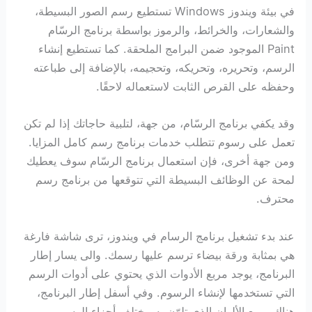
في بيئة ويندوز Windows تستطيع رسم الصور البسيطة،
والشعارات، والخرائط، والرموز بواسطة برنامج الرسّام
Paint الموجود ضمن البرامج الملحقة. كما تستطيع إنشاء
الرسم، وتحريره، وتحريكه، وتحجيمه، بالإضافة إلى طباعته
وحفظه على القرص الثابت لاستعماله لاحقًا.
وقد يكفي برنامج الرسّام، من جهة، لتلبية حاجاتك إذا لم تكن
تعمل على رسوم تتطلب خدمات برنامج رسم كامل المزايا.
ومن جهة أخرى، فإن استعمال برنامج الرسّام سوف يعطيك
لمحة عن الوظائف البسيطة التي تتوقعها من برنامج رسم
محترف.
عند بدء تشغيل برنامج الرسام في ويندوز، ترى شاشة فارغة
هي بمثابة ورقة بيضاء ترسم عليها رسمك. والى يسار إطار
البرنامج، يوجد مربع الأدوات الذي يحتوي على أدوات الرسم
التي تستخدمها لإنشاء الرسوم. وفي أسفل إطار البرنامج،
هناك مربع الألوان الذي تلوّن به مختلف أجزاء الرسم.