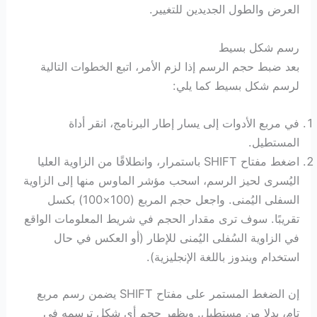
العرض والطول الجديدين للتغيير.
رسم شكل بسيط
بعد ضبط حجم الرسم إذا لزم الأمر، اتبع الخطوات التالية
لرسم شكل بسيط كما يلي:
في مربع الأدوات إلى يسار إطار البرنامج، انقر أداة
المستطيل.
اضغط مفتاح SHIFT باستمرار، وانطلاقًا من الزاوية العليا
اليُسرى لحيز الرسم، اسحب مؤشر الماوس منها إلى الزاوية
السفلى اليُمنى. واجعل حجم المربع (100×100) بكسل
تقريبًا. سوف ترى مقدار الحجم في شريط المعلومات الواقع
في الزاوية السُفلى اليُمنى للإطار (أو العكس في حال
استخدام ويندوز باللغة الإنجليزية).
إن الضغط المستمر على مفتاح SHIFT يضمن رسم مربع
تام، بدلا من مستطيل. ويظهر حجم أي شكل ترسمه في