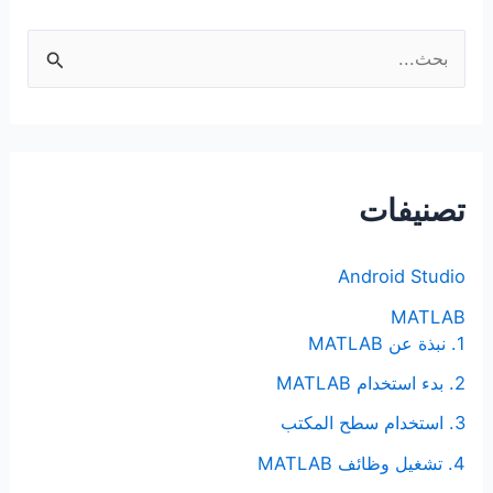
ا
ل
ب
ح
ث
تصنيفات
ع
ن
Android Studio
:
MATLAB
1. نبذة عن MATLAB
2. بدء استخدام MATLAB
3. استخدام سطح المكتب
4. تشغيل وظائف MATLAB