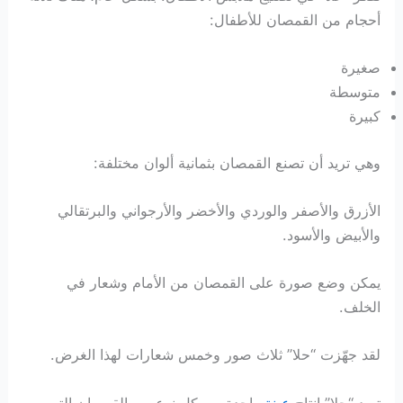
أحجام من القمصان للأطفال:
صغيرة
متوسطة
كبيرة
وهي تريد أن تصنع القمصان بثمانية ألوان مختلفة:
الأزرق والأصفر والوردي والأخضر والأرجواني والبرتقالي
والأبيض والأسود.
يمكن وضع صورة على القمصان من الأمام وشعار في
الخلف.
لقد جهّزت “حلا” ثلاث صور وخمس شعارات لهذا الغرض.
تريد “حلا” إنتاج
عينة
واحدة من كل نوع من القمصان التي