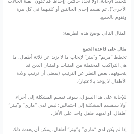
لتحديد الإجابة. أولا نحدد حالتين (إحداها قد تكون “بقية الحالات
الأخرى”)، ثم نقسم إحدى الحالتين أو كلتيهما في كل مرة
ونقوم بالجمع.
المثال التالي يوضح هذه الطريقة:
مثال على قاعدة الجمع
تخطط “مريم” و”بيتر” لإنجاب ما لا يزيد عن ثلاثة أطفال. ما
هي التراكيب المحتملة من الفتيات والفتيان الذين قد
ينجبونهم، بغض النظر عن الترتيب (بمعنى أن ترتيب ولادة
الأطفال لا يؤخذ بالاعتبار).
للإجابة على هذا السؤال، سوف نقسم المشكلة إلى أجزاء.
أولا سنقسم المشكلة إلى احتمالين: ليس لدى “ماري” و”بيتر”
أطفال. أو لديهم طفل واحد على الأقل.
إذا لم يكن لدى “ماري” و”بيتر” أطفال، يمكن أن يحدث ذلك