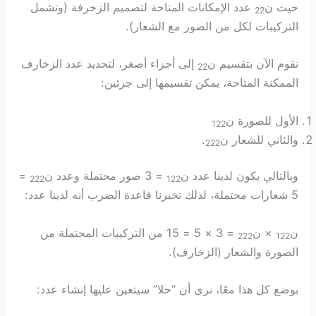
حيث ن
عدد الإمكانات المتاحة لتصميم الزخرفة (وتشمل
22
التركيبات لكل من الصور مع الشعار).
نقوم الآن بتقسيم ن
إلى أجزاء أصغر، لتحديد عدد الزخارف
22
الممكنة المتاحة، يمكن تقسيمها إلى جزئين:
الأول للصورة ن
122
والثاني للشعار ن
.
222
وبالتالي يكون لدينا عدد ن
= 3 صور محتملة وعدد ن
=
222
122
5 شعارات محتملة، لذلك تخبرنا قاعدة الضرب أنه لدينا عدد:
ن
× ن
= 3 × 5 = 15 من التركيبات المحتملة من
222
122
الصورة والشعار (الزخارف).
بوضع كل هذا معًا، نرى أن “حلا” سيتعين عليها إنشاء عدد: