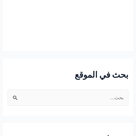
بحث في الموقع
ا
ل
ب
ح
ث