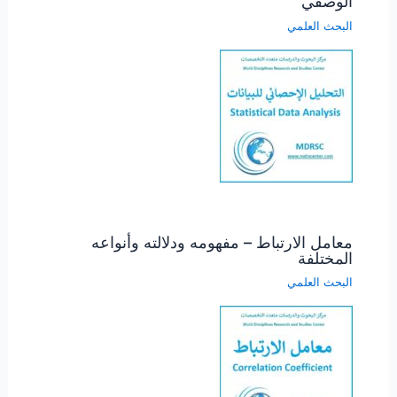
الوصفي
البحث العلمي
معامل الارتباط – مفهومه ودلالته وأنواعه
المختلفة
البحث العلمي