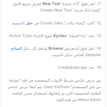
11. انقر فوق “أداة جديدة”
New Tool
لعرض مربع الحوار
“إنشاء أداة جديدة” Create New Tool.
12. اكتب “إنشاء بيانات” Create Data في
حقل
التسمية.
13. حدد “بناء الجملة”
Syntax
كنوع الإجراء Action Type.
14. انقر فوق استعراض
Browse
وانتقل إلى دليل
النماذج
Samples
الخاص بدليل التثبيت.
15. حدد CreateData.sps.
يتم عرض عناصر شريط الأدوات المخصصة في فئة “معرّفة
من قبل المستخدم” User-Defined. يتم أيضًا عرض عناصر
القائمة المخصصة التي تم إنشاؤها باستخدام محرر القائمة
Menu Editor في هذه الفئة.