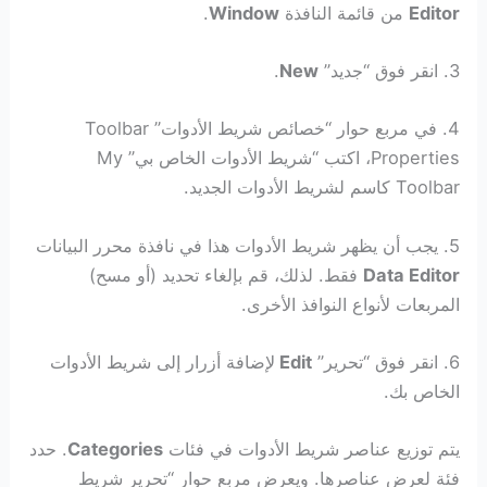
Editor
من قائمة النافذة
Window
.
3. انقر فوق “جديد”
New
.
4. في مربع حوار “خصائص شريط الأدوات” Toolbar
Properties، اكتب “شريط الأدوات الخاص بي” My
Toolbar كاسم لشريط الأدوات الجديد.
5. يجب أن يظهر شريط الأدوات هذا في نافذة محرر البيانات
Data Editor
فقط. لذلك، قم بإلغاء تحديد (أو مسح)
المربعات لأنواع النوافذ الأخرى.
6. انقر فوق “تحرير”
Edit
لإضافة أزرار إلى شريط الأدوات
الخاص بك.
يتم توزيع عناصر شريط الأدوات في فئات
Categories
. حدد
فئة لعرض عناصرها. ويعرض مربع حوار “تحرير شريط