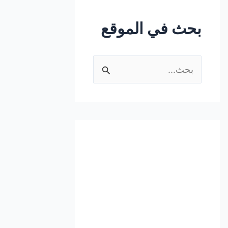
بحث في الموقع
ا
ل
ب
ح
ث
ع
ن
: