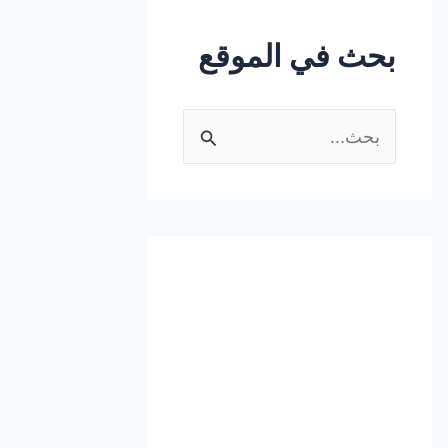
بحث في الموقع
ا
ل
ب
ح
ث
ع
ن
: