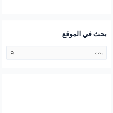
بحث في الموقع
ا
ل
ب
ح
ث
ع
ن
: