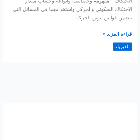
الاحتكاك – مفهومه وخصائصه وأنواعه وحساب مقدار
الاحتكاك السكوني والحركي واستخدامهما في المسائل التي
تتضمن قوانين نيوتن للحركة
الاحتكاك
قراءة المزيد »
–
الفيزياء
مفهومه
وخصائصه
وأنواعه
وحسابه