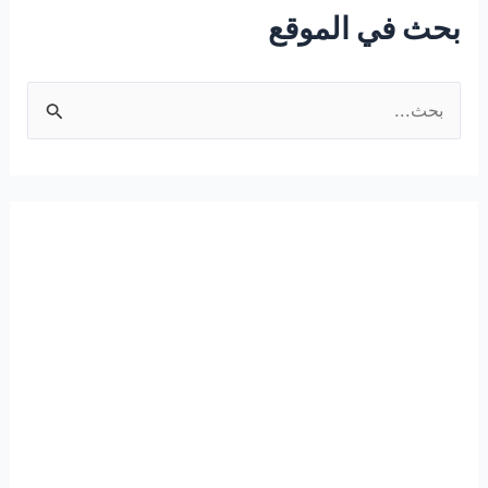
بحث في الموقع
ا
ل
ب
ح
ث
ع
ن
: