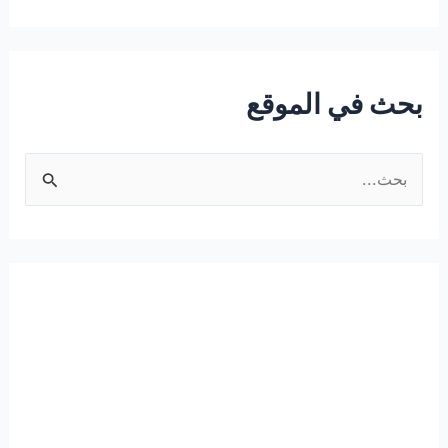
بحث في الموقع
ا
ل
ب
ح
ث
ع
ن
: