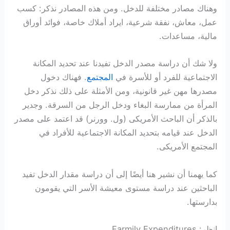
وهناك مصادر مختلفة للدخل. ومن هذه المصادر نذكر: کسب
عمل، معاش، نفقة شرعية، ایراد أملاك خاصة، فوائد أوراق
مالية، مساعدات.
ولا شك أن دراسة مصدر الدخل تفيدنا عند تحديد المكانة
الاجتماعية للفرد أو للأسرة في
المجتمع
. فهناك دخول
مصدرها مهن غير قانونية، ومن الأمثلة على ذلك نذكر دخل
المرأة من ممارسة البغاء ودخل الرجل من السرقة. وجدير
بالذكر أن الباحث الأمریکی (ول. وورنر) قد اعتمد على مصدر
الدخل عند قيامه بتحديد المكانة الاجتماعية للأفراد في
المجتمع الأمریکی.
كما يهمنا أن نشير هنا أيضًا إلى أن دراسة مقدار الدخل تفيد
الباحثين عند دراسة مستوى معيشة الأسر التي يقومون
بدارستها.
انظر: Farmily Expenditures