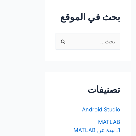
بحث في الموقع
ا
ل
ب
ح
ث
تصنيفات
ع
ن
Android Studio
:
MATLAB
1. نبذة عن MATLAB