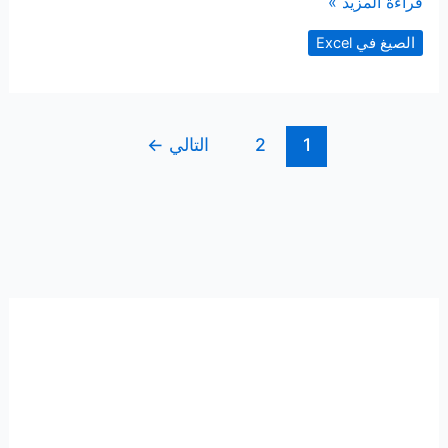
طرق
قراءة المزيد »
إضافة
الصيغ في Excel
القيم
في
جدول
بيانات
1
2
التالي
←