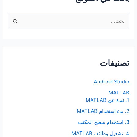
ا
ل
ب
ح
ث
تصنيفات
ع
ن
Android Studio
:
MATLAB
1. نبذة عن MATLAB
2. بدء استخدام MATLAB
3. استخدام سطح المكتب
4. تشغيل وظائف MATLAB