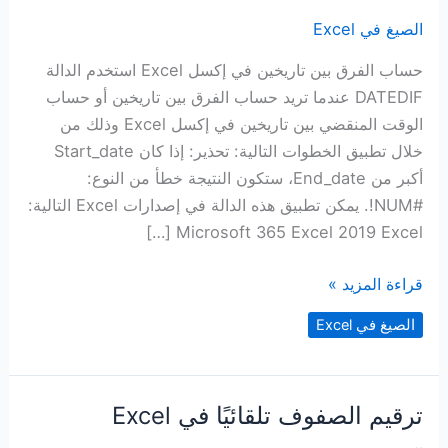
الصيغ في Excel
حساب الفرق بين تاريخين في إكسل Excel استخدم الدالة
DATEDIF عندما تريد حساب الفرق بين تاريخين أو حساب
الوقت المنقضي بين تاريخين في إكسل Excel وذلك من
خلال تطبيق الخطوات التالية: تحذير: إذا كان Start_date
أكبر من End_date، ستكون النتيجة خطأ من النوع:
#NUM!. يمكن تطبيق هذه الدالة في إصدارات Excel التالية:
Microsoft 365 Excel 2019 Excel […]
حساب
قراءة المزيد »
الفرق
الصيغ في Excel
بين
تاريخين
في
ترقيم الصفوف تلقائيًا في Excel
إكسل
Excel