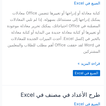
الصيغ في Excel
كتابة معادلة أو إدراجها أو تغييرها تتضمن Office معادلات
يمكنك إدراجها إلى مستنداتك بسهولة. إذا لم تلبي المعادلات
المضمّنة في Office احتياجاتك، يمكنك تحرير معادلة موجودة
أو تغييرها أو كتابة معادلة جديدة من البداية أو كتابة معادلة
بالحبر في إكسل Excel. أحدث الميزات الجديدة للمعادلات
في Word لقد حققت Office أهم مطلب للطلاب والمعلمين
المشتركين
كتابة
قراءة المزيد »
معادلة
الصيغ في Excel
في
إكسل
أو
طرح الأعداد في مصنف في Excel
إدراجها
أو
الصيغ في Excel