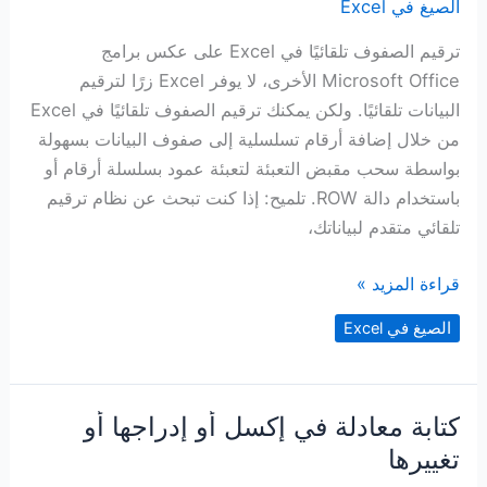
الصيغ في Excel
ترقيم الصفوف تلقائيًا في Excel على عكس برامج
Microsoft Office الأخرى، لا يوفر Excel زرًا لترقيم
البيانات تلقائيًا. ولكن يمكنك ترقيم الصفوف تلقائيًا في Excel
من خلال إضافة أرقام تسلسلية إلى صفوف البيانات بسهولة
بواسطة سحب مقبض التعبئة لتعبئة عمود بسلسلة أرقام أو
باستخدام دالة ROW. تلميح: إذا كنت تبحث عن نظام ترقيم
تلقائي متقدم لبياناتك،
ترقيم
قراءة المزيد »
الصفوف
الصيغ في Excel
تلقائيًا
في
Excel
كتابة معادلة في إكسل أو إدراجها أو
تغييرها