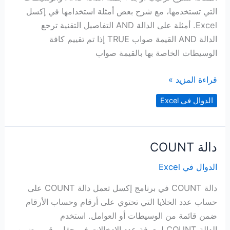
التي تستخدمها، مع شرح بعض أمثلة استخدامها في إكسل
Excel. أمثلة على الدالة AND التفاصيل التقنية ترجع
الدالة ‏AND‏ القيمة صواب TRUE إذا تم تقييم كافة
الوسيطات الخاصة بها بالقيمة صواب
دالة
قراءة المزيد »
AND
الدوال في Excel
دالة COUNT
الدوال في Excel
دالة COUNT في برنامج إكسل تعمل دالة COUNT على
حساب عدد الخلايا التي تحتوي على أرقام وحساب الأرقام
ضمن قائمة من الوسيطات أو العوامل. استخدم
الدالة COUNT لمعرفة عدد الإدخالات في حقل رقمي ضمن