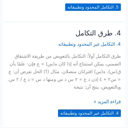
التجزئة
5. التكامل المحدود وتطبيقاته
ومجموع
ريمان
4. طرق التكامل
4. التكامل غير المحدود وتطبيقاته
طرق التكامل أولاً: التكامل بالتعويض من طريقة الاشتقاق
الضمني، يمكن استنتاج أنه إذا كان ه(س) = ع فإن: علمًا بأن
ق(س)، ه(س) اقترانان متصلان. مثال (1) الحل نفرض أن: ع
= س٢ + ٤ إذن د ع = ٢ س د س ومنها د س = د ع / ٢ س.
وبالتعويض، ينتج أن: نتيجة
4.
قراءة المزيد »
طرق
4. التكامل غير المحدود وتطبيقاته
التكامل