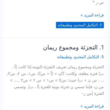
س ر *
2.
قراءة المزيد »
التكامل
5. التكامل المحدود وتطبيقاته
المحدود
1. التجزئة ومجموع ريمان
5. التكامل المحدود وتطبيقاته
التجزئة ومجموع ريمان تعريف التجزئة النونية إذا كانت [أ ،
ب] فترة مغلقة، وكانت: Ơن = {أ = س0، س١، س ٢، س٣،
… ، س ن = ب} حيث: س0 > س١ > س ٢ > س٣ ….. >
س ن، فإننا نسمي ن تجزئة نونية للفترة [أ ، ب]. وتسمى
الفترة [س ر-
1.
قراءة المزيد »