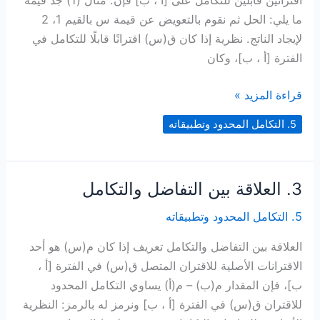
اقترانين قابلين للتكامل على [أ ، ب] فإن: مثال (1) جد قيمة
ما يلي: الحل ثم نقوم بالتعويض عن قيمة س بالقيم 1، 2
لإيجاد الناتج. نظرية إذا كان ق(س) اقترانًا قابلًا للتكامل في
الفترة [أ ، ب]، وكان
4.
قراءة المزيد »
خصائص
5. التكامل المحدود وتطبيقاته
التكامل
المحدود
3. العلاقة بين التفاضل والتكامل
5. التكامل المحدود وتطبيقاته
العلاقة بين التفاضل والتكامل تعريف إذا كان م(س) هو أحد
الاقترانات الأصلية للاقتران المتصل ق(س) في الفترة [أ ،
ب]، فإن المقدار م(ب) – م(أ) يساوي التكامل المحدود
للاقتران ق(س) في الفترة [أ ، ب] ونرمز له بالرمز: النظرية