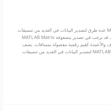
تصدير بيانات ASCII يدعم MATLAB عدة طرق لتصدير البيانات في العديد من تنسيقات
ASCII المختلفة. على سبيل المثال، قد ترغب في تصدير مصفوفة MATLAB Matrix
 والأعمدة كقيم رقمية مفصولة بمسافات. يصف
هذا القسم كيفية استخدام وظائف MATLAB لتصدير البيانات في العديد من تنسيقات