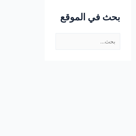
بحث في الموقع
ا
ل
ب
ح
ث
ع
ن
: