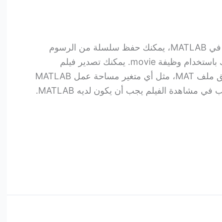
تصدير الرسوم البيانية بتنسيق AVI في MATLAB، يمكنك حفظ سلسلة من الرسوم
البيانية كفيلم يمكن تشغيله بعد ذلك باستخدام وظيفة movie. يمكنك تصدير فيلم
MATLAB عن طريق حفظه بتنسيق ملف MAT، مثل أي متغير مساحة عمل MATLAB
آخر. ومع ذلك، فإن أي شخص يرغب في مشاهدة الفيلم يجب أن يكون لديه MATLAB.