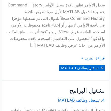
سجل الأوامر تظهر نافذة سجل الأوامر Command History
عند بدء تشغيل MATLAB لأول مرة. تعرض نافذة
Command History سجلاً للدوال التي تم تشغيلها مؤخرًا
في نافذة الأوامر. لإظهار أو إخفاء نافذة محفوظات الأوامر،
استخدم القائمة عرض View. راجع “فتح أدوات سطح المكتب
وإغلاقها” للحصول على التفاصيل. استخدم نافذة محفوظات
الأوامر من أجل: عرض وظائف MATLAB […]
سجل
قراءة المزيد »
الأوامر
4. تشغيل وظائف MATLAB
تشغيل البرامج
4. تشغيل وظائف MATLAB
تشغيل البرامج تشغيل ملفات M-Files قم بتشغيل ملفات