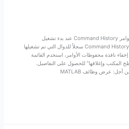
سجل الأوامر تظهر نافذة سجل الأوامر Command History عند بدء تشغيل
MATLAB لأول مرة. تعرض نافذة Command History سجلاً للدوال التي تم تشغيلها
و إخفاء نافذة محفوظات الأوامر، استخدم القائمة
ات سطح المكتب وإغلاقها” للحصول على التفاصيل.
أجل: عرض وظائف MATLAB