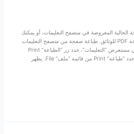
ة الحالية المعروضة في متصفح التعليمات، أو يمكنك
طباعة صفحة لكتاب كامل من نسخة PDF للوثائق. طباعة صفحة من متصفح التعليمات
لطباعة الصفحة المعروضة حاليًا في مستعرض “التعليمات”، حدد زر “الطباعة” Print
من شريط أدوات جزء العرض، أو حدد “طباعة” Print من قائمة “ملف” File. يظهر