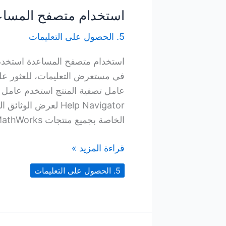
استخدام متصفح المساع
5. الحصول على التعليمات
في مستعرض التعليمات، للعثور على
Help Navigator لعرض 
الخاصة بجميع منتجات MathWorks المثبتة على نظامك، حدد “الكل” All. لإظهار
استخدام
قراءة المزيد »
متصفح
5. الحصول على التعليمات
المساعدة