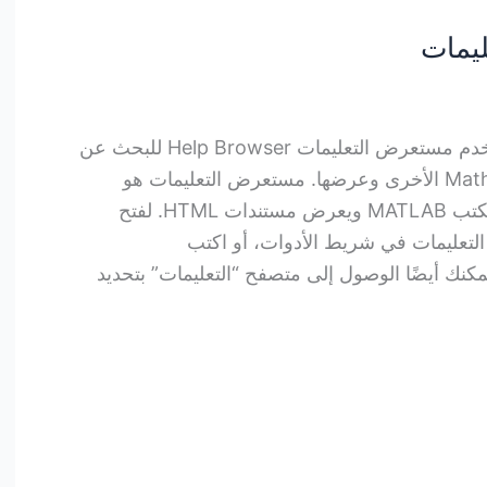
يمات
استخدام مستعرض التعليمات استخدم مستعرض التعليمات Help Browser للبحث عن
وثائق MATLAB ومنتجات MathWorks الأخرى وعرضها. مستعرض التعليمات هو
مستعرض ويب مدمج في سطح مكتب MATLAB ويعرض مستندات HTML. لفتح
لتعليمات في شريط الأدوات، أو اكتب
لأوامر. يمكنك أيضًا الوصول إلى متصفح “التعليمات” بتحديد