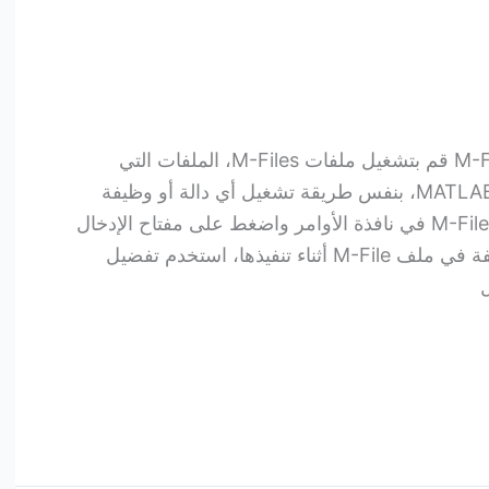
تشغيل البرامج تشغيل ملفات M-Files قم بتشغيل ملفات M-Files، الملفات التي
تحتوي على تعليمات برمجية بلغة MATLAB، بنفس طريقة تشغيل أي دالة أو وظيفة
MATLAB أخرى. اكتب اسم ملف M-File في نافذة الأوامر واضغط على مفتاح الإدخال
Enter أو Return. لعرض كل وظيفة في ملف M-File أثناء تنفيذها، استخدم تفضيل