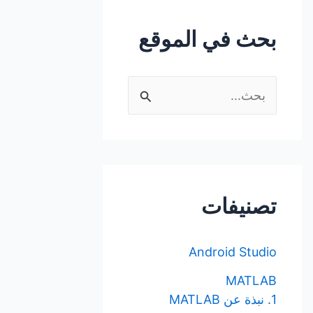
بحث في الموقع
ا
ل
ب
ح
ث
تصنيفات
ع
ن
Android Studio
:
MATLAB
1. نبذة عن MATLAB