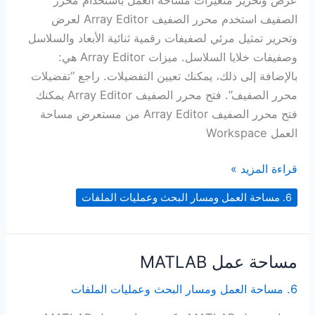
الصفيف استخدم محرر الصفيف Array Editor لعرض
وتحرير تمثيل مرئي لصفيفات رقمية ثنائية الأبعاد والسلاسل
وصفيفات خلايا السلاسل. ميزات Array Editor هي:
بالإضافة إلى ذلك، يمكنك تعيين التفضيلات. راجع “تفضيلات
محرر الصفيف”. فتح محرر الصفيف Array Editor يمكنك
فتح محرر الصفيف Array Editor من مستعرض مساحة
العمل Workspace
عرض
قراءة المزيد »
وتحرير
6. مساحة العمل ومسار البحث وعمليات الملفات
متغيرات
مساحة
العمل
مساحة عمل MATLAB
باستخدام
محرر
6. مساحة العمل ومسار البحث وعمليات الملفات
الصفيف