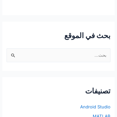
بحث في الموقع
ا
ل
ب
ح
ث
تصنيفات
ع
ن
Android Studio
:
MATLAB