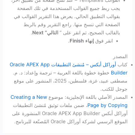
القوالب Templates – عند نسخ صفحة من تطبيق آخر،
يجب ربط جميع القوالب المستخدمة في تلك الصفحة
بقوالب التطبيق الحالي. يعرض هذا التقرير القوالب في
الصفحة التي تنسخ منها. راجع التقرير وقم بالربط
بالقالب الصحيح، ثم انقر على ”
التالي”
Next
.
انقر فوق
إنهاء
Finish
.
المصدر
كتاب
أوراكل أبكس – مُنشئ التطبيقات Oracle APEX App
Builder
خطوة خطوة باللغة العربية – ترجمة وإعداد: د. م.
مصطفى عبيد، غزة، فلسطين، 2025، المنشور على موقع
جوجل للكتب.
المصدر الأصلي باللغة الإنجليزية: موضوع
Creating a New
Page by Copying
، ضمن ملفات توثيق مُنشئ التطبيقات
أوراكل أبكس Oracle APEX App Builder المنشورة على
الموقع الرسمي لشركة أوراكل Oracle المُصنّعة للبرنامج.