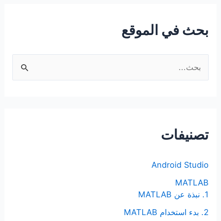
بحث في الموقع
ا
ل
ب
ح
ث
تصنيفات
ع
ن
Android Studio
:
MATLAB
1. نبذة عن MATLAB
2. بدء استخدام MATLAB