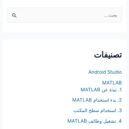
ا
ل
ب
ح
ث
تصنيفات
ع
ن
Android Studio
:
MATLAB
1. نبذة عن MATLAB
2. بدء استخدام MATLAB
3. استخدام سطح المكتب
4. تشغيل وظائف MATLAB