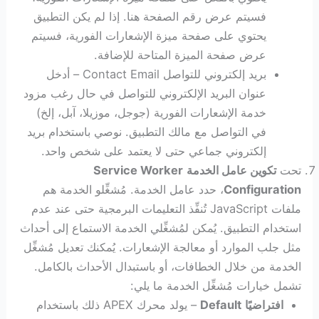
فسيتم عرض رقم الصفحة هنا. إذا لم يكن التطبيق
يحتوي على صفحة ميزة الإشعارات الفورية، فسيتم
عرض صفحة الميزة المتاحة للإضافة.
بريد إلكتروني للتواصل Contact Email – أدخل
عنوان البريد الإلكتروني للتواصل في حال رغب مزود
خدمة الإشعارات الفورية (جوجل، موزيلا، آبل، إلخ)
في التواصل مع مالك التطبيق. نوصي باستخدام بريد
إلكتروني جماعي حتى لا يعتمد على شخص واحد.
تحت
تكوين عامل الخدمة
Service Worker
Configuration
، حدد عامل الخدمة. مُشغِّلو الخدمة هم
ملفات JavaScript تُنفِّذ التعليمات البرمجية حتى عند عدم
استخدام التطبيق. يُمكن لمُشغِّلي الخدمة الاستماع إلى أحداث
مثل جلب الموارد أو معالجة الإشعارات. يُمكنك تعديل مُشغِّل
الخدمة من خلال الخطافات، أو باستبدال الأحداث بالكامل.
تشمل خيارات مُشغِّل الخدمة ما يلي:
افتراضيًا
Default
– يولد محرك APEX ذلك باستخدام