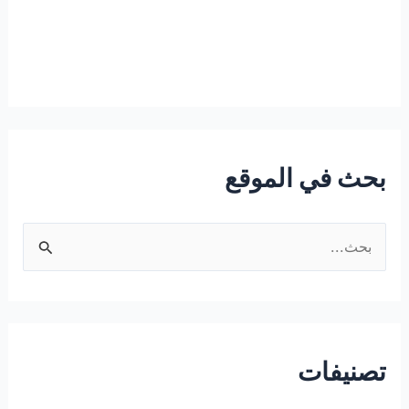
بحث في الموقع
ا
ل
ب
ح
ث
تصنيفات
ع