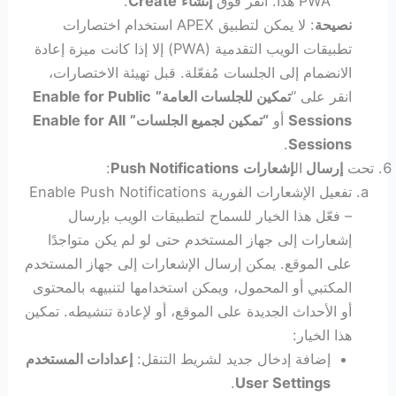
PWA هذا. انقر فوق
إنشاء
Create
.
نصيحة
: لا يمكن لتطبيق APEX استخدام اختصارات
تطبيقات الويب التقدمية (PWA) إلا إذا كانت ميزة إعادة
الانضمام إلى الجلسات مُفعّلة. قبل تهيئة الاختصارات،
انقر على “
تمكين للجلسات العامة”
Enable for Public
Sessions
أو
“تمكين لجميع الجلسات”
Enable for All
.
Sessions
تحت
إرسال
ال
إشعارات
Push Notifications
:
تفعيل الإشعارات الفورية Enable Push Notifications
– فعّل هذا الخيار للسماح لتطبيقات الويب بإرسال
إشعارات إلى جهاز المستخدم حتى لو لم يكن متواجدًا
على الموقع. يمكن إرسال الإشعارات إلى جهاز المستخدم
المكتبي أو المحمول، ويمكن استخدامها لتنبيهه بالمحتوى
أو الأحداث الجديدة على الموقع، أو لإعادة تنشيطه. تمكين
هذا الخيار:
إضافة إدخال جديد لشريط التنقل:
إعدادات المستخدم
.
User Settings