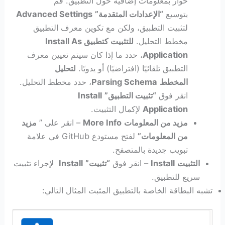
حوار بمعلومات إضافية حول التطبيق. قم
بتوسيع
“الإعدادات المتقدمة”
Advanced Settings
لتثبيت التطبيق، ولكن مع تكوين معرف التطبيق
مخطط التحليل.
للتثبيت كتطبيق Install As
Application
، حدد ما إذا كان سيتم تعيين معرف
التطبيق تلقائيًا (افتراضيًا) أو يدويًا.
لتحليل
المخطط
Parsing Schema
، حدد مخطط التحليل.
انقر فوق
“تثبيت التطبيق”
Install
Application
لإكمال التثبيت.
مزيد من المعلومات
More Info
– انقر على ”
مزيد
من المعلومات”
لفتح مستودع GitHub في علامة
تبويب جديدة بالمتصفح.
التثبيت
Install
– انقر فوق
“تثبيت”
Install
لإجراء تثبيت
سريع للتطبيق.
تشبه البطاقة الخاصة بالتطبيق المثبت المثال التالي: