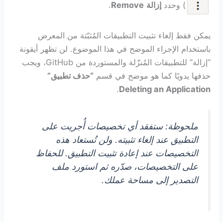
) وحدد
إزالة
Remove
.
يمكن فقط إلغاء تثبيت التطبيقات المُثبّتة من المعرض
باستخدام الإجراء الموضح في هذا الموضوع. لن تظهر أيقونة
“إزالة” للتطبيقات المُنزّلة والمستوردة من GitHub، ويجب
حذفها يدويًا كما هو موضح في قسم
“حذف تطبيق”
.
Deleting an Application
ملحوظة: ستفقد أي تخصيصات أُجريت على
التطبيق عند إلغاء تثبيته. ولن تُستعاد هذه
التخصيصات عند إعادة تثبيت التطبيق. للحفاظ
على التخصيصات، صدّره ثم استورد ملف
التصدير إلى مساحة عملك.