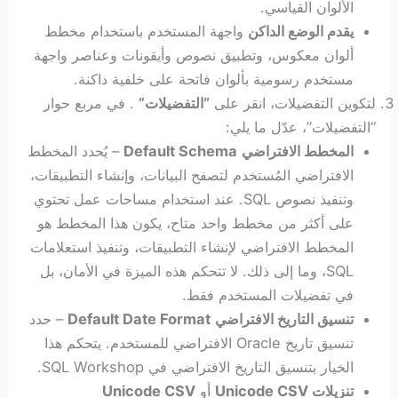
الألوان القياسي.
يقدم الوضع الداكن
واجهة المستخدم باستخدام مخطط
ألوان معكوس، وتطبيق نصوص وأيقونات وعناصر واجهة
مستخدم رسومية بألوان فاتحة على خلفية داكنة.
لتكوين التفضيلات، انقر على
“التفضيلات”
. في مربع حوار
“التفضيلات”، عدّل ما يلي:
المخطط الافتراضي
Default Schema
– يُحدد المخطط
الافتراضي المُستخدم لتصفح البيانات، وإنشاء التطبيقات،
وتنفيذ نصوص SQL. عند استخدام مساحات عمل تحتوي
على أكثر من مخطط واحد متاح، يكون هذا المخطط هو
المخطط الافتراضي لإنشاء التطبيقات، وتنفيذ استعلامات
SQL، وما إلى ذلك. لا تتحكم هذه الميزة في الأمان، بل
في تفضيلات المستخدم فقط.
تنسيق التاريخ الافتراضي
Default Date Format
– حدد
تنسيق تاريخ Oracle الافتراضي للمستخدم. يتحكم هذا
الخيار بتنسيق التاريخ الافتراضي في SQL Workshop.
تنزيلات Unicode CSV
أو
Unicode CSV