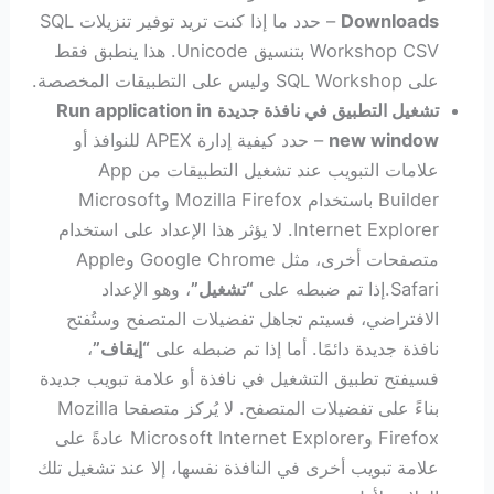
Downloads
– حدد ما إذا كنت تريد توفير تنزيلات SQL
Workshop CSV بتنسيق Unicode. هذا ينطبق فقط
على SQL Workshop وليس على التطبيقات المخصصة.
تشغيل التطبيق في نافذة جديدة
Run application in
new window
– حدد كيفية إدارة APEX للنوافذ أو
علامات التبويب عند تشغيل التطبيقات من App
Builder باستخدام Mozilla Firefox وMicrosoft
Internet Explorer. لا يؤثر هذا الإعداد على استخدام
متصفحات أخرى، مثل Google Chrome وApple
Safari.إذا تم ضبطه على
“تشغيل”
، وهو الإعداد
الافتراضي، فسيتم تجاهل تفضيلات المتصفح وستُفتح
نافذة جديدة دائمًا. أما إذا تم ضبطه على
“إيقاف”
،
فسيفتح تطبيق التشغيل في نافذة أو علامة تبويب جديدة
بناءً على تفضيلات المتصفح. لا يُركز متصفحا Mozilla
Firefox وMicrosoft Internet Explorer عادةً على
علامة تبويب أخرى في النافذة نفسها، إلا عند تشغيل تلك