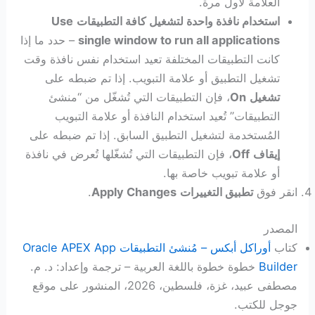
العلامة لأول مرة.
استخدام نافذة واحدة لتشغيل كافة التطبيقات
Use
single window to run all applications
– حدد ما إذا
كانت التطبيقات المختلفة تعيد استخدام نفس نافذة وقت
تشغيل التطبيق أو علامة التبويب. إذا تم ضبطه على
تشغيل
On
، فإن التطبيقات التي تُشغّل من “منشئ
التطبيقات” تُعيد استخدام النافذة أو علامة التبويب
المُستخدمة لتشغيل التطبيق السابق. إذا تم ضبطه على
إيقاف
Off
، فإن التطبيقات التي تُشغّلها تُعرض في نافذة
أو علامة تبويب خاصة بها.
انقر فوق
تطبيق التغييرات
Apply Changes
.
المصدر
كتاب
أوراكل أبكس – مُنشئ التطبيقات Oracle APEX App
Builder
خطوة خطوة باللغة العربية – ترجمة وإعداد: د. م.
مصطفى عبيد، غزة، فلسطين، 2026، المنشور على موقع
جوجل للكتب.