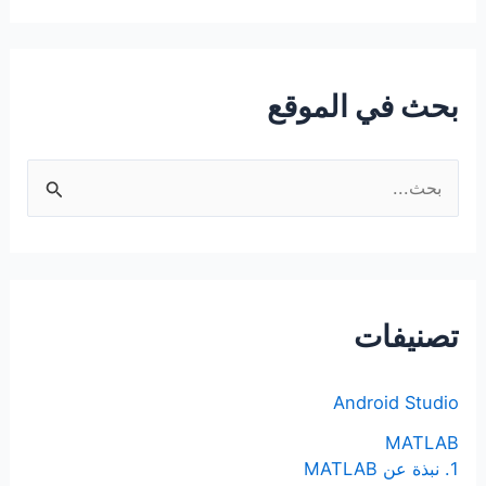
بحث في الموقع
ا
ل
ب
ح
ث
تصنيفات
ع
ن
Android Studio
:
MATLAB
1. نبذة عن MATLAB