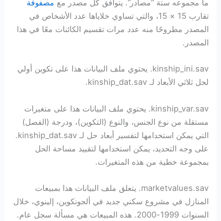
ما مجموعه ستة “مصادر”. يتوافق كل مصدر مع
مصفوفة
تقارب 15 × 15، والتي تساوي خلاياها عدد الأشخاص في
المصدر مطروحًا منه عدد مرات تقسيم الكائنات معًا في هذا
المصدر.
kinship_ini.sav. يحتوي ملف البيانات هذا على تكوين أولي
لحل ثلاثي الأبعاد لـ kinship_dat.sav.
kinship_var.sav. يحتوي ملف البيانات هذا على متغيرات
مستقلة من نوع الجنس، والنوع (التكوين)، ودرجة (الفصل)
التي يمكن استخدامها لتفسير أبعاد حل لـ kinship_dat.sav.
على وجه التحديد، يمكن استخدامها لتقييد مساحة الحل
بمجموعة خطية من هذه المتغيرات.
marketvalues.sav. يتعلق ملف البيانات هذا بمبيعات
المنازل في مشروع سكني جديد في ألجونكوين، إلينوي، خلال
السنوات 1999-2000. هذه المبيعات هي مسألة سجل عام.