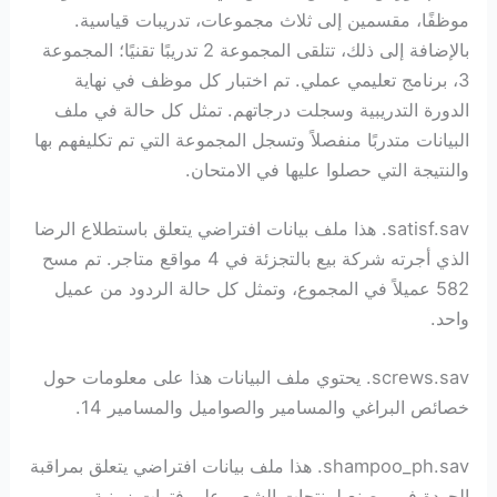
موظفًا، مقسمين إلى ثلاث مجموعات، تدريبات قياسية.
بالإضافة إلى ذلك، تتلقى المجموعة 2 تدريبًا تقنيًا؛ المجموعة
3، برنامج تعليمي عملي. تم اختبار كل موظف في نهاية
الدورة التدريبية وسجلت درجاتهم. تمثل كل حالة في ملف
البيانات متدربًا منفصلاً وتسجل المجموعة التي تم تكليفهم بها
والنتيجة التي حصلوا عليها في الامتحان.
satisf.sav. هذا ملف بيانات افتراضي يتعلق باستطلاع الرضا
الذي أجرته شركة بيع بالتجزئة في 4 مواقع متاجر. تم مسح
582 عميلاً في المجموع، وتمثل كل حالة الردود من عميل
واحد.
screws.sav. يحتوي ملف البيانات هذا على معلومات حول
خصائص البراغي والمسامير والصواميل والمسامير 14.
shampoo_ph.sav. هذا ملف بيانات افتراضي يتعلق بمراقبة
الجودة في مصنع لمنتجات الشعر. على فترات زمنية