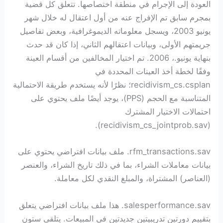
العودة إلى الإجرام في منطقة اختصاصها. تتعلق كل قضية
بمجرم سابق تم الإفراج عنه من أول اعتقال له خلال شهر
يونيو 2003، ويسجل معلوماته الديموغرافية، وبعض تفاصيل
جريمتهم الأولى، وبيانات اعتقالهم الثاني، إذا كان قد حدث
بنهاية يونيو.، 2006. تم اختيار المخالفين من أقسام العينة
وفقًا لخطة أخذ العينات المحددة في
recidivism_cs.csplan؛ نظرًا لأنه يستخدم طريقة الاحتمالية
المتناسبة مع الحجم (PPS)، يوجد أيضًا ملف يحتوي على
احتمالات الاختيار المشترك
(recidivism_cs_jointprob.sav).
rfm_transactions.sav. ملف بيانات افتراضي يحتوي على
بيانات معاملات الشراء، بما في ذلك تاريخ الشراء، والعنصر
(العناصر) المشتراة، والمبلغ النقدي لكل معاملة.
salesperformance.sav. هذا ملف بيانات افتراضي يتعلق
بتقييم دورتين تدريبيتين جديدتين في المبيعات. يتلقى ستون