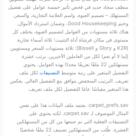
منظف سجاد جديد في فحص تأثير خمسة عوامل على تفضيل
المستهلك – تصميم العبوة، واسم العلامة التجارية، والسعر،
وختم Good Housekeeping، وضمان استرداد الأموال.
هناك ثلاثة مستويات من العوامل لتصميم العبوة، يختلف كل
مستوى في مكان فرشاة أداة التثبيت؛ ثلاثة أسماء تجارية
(K2R و Glory و Bissell)؛ ثلاثة مستويات للسعر ومستويين
(إما لا أو نعم) لكل من العاملين الأخيرين. يرتب عشرة
مستهلكين 22 ملفًا تعريفًا محددًا بهذه العوامل. يحتوي
التفضيل المتغير على رتبة متوسط ​​
التصنيفات
لكل ملف
تعريف. الترتيب المنخفض يتوافق مع التفضيل العالي. يعكس
هذا المتغير مقياسًا عامًا للتفضيل لكل ملف تعريف.
carpet_prefs.sav. يعتمد ملف البيانات هذا على نفس
المثال الموصوف لـ carpet.sav، لكنه يحتوي على
التصنيفات الفعلية التي تم جمعها من كل من المستهلكين
العشرة. طُلب من المستهلكين تصنيف 22 ملفًا شخصيًا