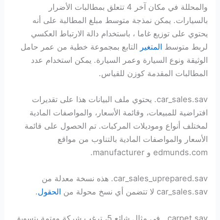
والمحللة في مكان آخر 4 تتعلق بمطالبات الأضرار
بالسيارات. يمكن نمذجة متوسط ​​مبلغ المطالبة على أنه
يحتوي على توزيع غاما ، باستخدام دالة الارتباط العكسي
لربط متوسط ​​
المتغير
التابع بمجموعة خطية من عمر حامل
الوثيقة ونوع السيارة وعمر السيارة. يمكن استخدام عدد
المطالبات المقدمة كوزن للقياس.
car_sales.sav. يحتوي ملف البيانات هذا على تقديرات
افتراضية للمبيعات، وقائمة الأسعار، والمواصفات المادية
لمختلف أنواع وموديلات المركبات. تم الحصول على قائمة
الأسعار والمواصفات المادية بالتناوب من مواقع
edmunds.com و manufacturer.
car_sales_uprepared.sav. هذه نسخة معدلة من
car_sales.sav لا تتضمن أي نسخ محولة من
الحقول
.
carpet.sav.. في مثال شائع 5، ترغب شركة مهتمة بتسويق