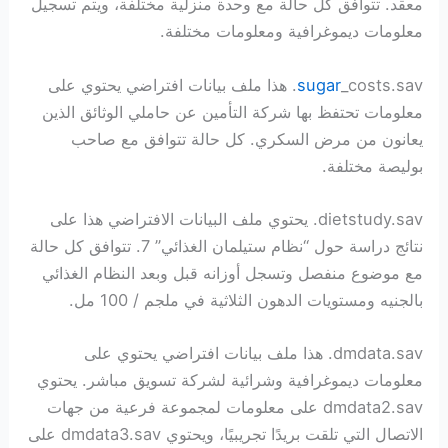
معقد. تتوافق كل حالة مع وحدة منزلية مختلفة، ويتم تسجيل
معلومات ديموغرافية ومعلومات مختلفة.
sugar
_costs.sav. هذا ملف بيانات افتراضي يحتوي على
معلومات تحتفظ بها شركة التأمين عن حاملي الوثائق الذين
يعانون من مرض السكري. كل حالة تتوافق مع صاحب
بوليصة مختلفة.
dietstudy.sav. يحتوي ملف البيانات الافتراضي هذا على
نتائج دراسة حول “نظام ستيلمان الغذائي” 7. تتوافق كل حالة
مع موضوع منفصل وتسجل أوزانه قبل وبعد النظام الغذائي
بالجنيه ومستويات الدهون الثلاثية في ملجم / 100 مل.
dmdata.sav. هذا ملف بيانات افتراضي يحتوي على
معلومات ديموغرافية وشرائية لشركة تسويق مباشر. يحتوي
dmdata2.sav على معلومات لمجموعة فرعية من جهات
الاتصال التي تلقت بريدًا تجريبيًا، ويحتوي dmdata3.sav على