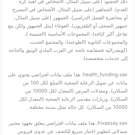
ذلك الحشود (على سبيل المثال، الأشخاص في لعبة كرة
القدم)، الجماهير (على سبيل المثال، الأشخاص في المسرح
أو محاضرة الفصل الدراسي)، الجمهور (على سبيل المثال،
جمهور الصحف أو التلفزيون)، الغوغاء (مثل الجمهور ولكن مع
تفاعل أكثر كثافة)، المجموعات الأساسية (الحميمة )،
والمجموعات الثانوية (الطوعية)، والمجتمع الحديث
(كونفدرالية فضفاضة ناتجة عن القرب المادي الوثيق والحاجة
إلى خدمات متخصصة).
health_funding.sav. هذا ملف بيانات افتراضي يحتوي على
بيانات عن تمويل الرعاية الصحية (المبلغ لكل 100 من
السكان)، ومعدلات المرض (المعدل لكل 10000 من
السكان)، وزيارات مقدمي الرعاية الصحية (المعدل لكل
10000 من السكان). كل حالة تمثل مدينة مختلفة.
hivassay.sav. هذا ملف بيانات افتراضي يتعلق بجهود مختبر
صيدلاني لتطوير اختبار سريع للكشف عن عدوى فيروس