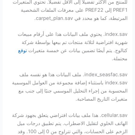
للمنتج من الأكثر تفضيلاً إلى الأقل تفضيلاً. تحتوي المتغيرات
PREF1 إلى PREF22 على معرفات الملفات الشخصية
المرتبطة، كما هو محدد في carpet_plan.sav.
index.sav. يحتوي ملف البيانات هذا على أرقام مبيعات
شهرية افتراضية لثلاثة منتجات تم بيعها بواسطة شركة
كتالوج. يتم أيضًا تضمين بيانات عن خمسة متغيرات
توقع
محتملة.
index_seasfac.sav. ملف البيانات هذا هو نفسه ملف
index.sav باستثناء إضافة مجموعة من العوامل الموسمية
المحسوبة من إجراء التحليل الموسمي جنبًا إلى جنب مع
متغيرات التاريخ المصاحبة.
cellular.sav. هذا ملف بيانات افتراضي يتعلق بجهود شركة
الهاتف الخلوي لتقليل الاضطراب. يتم تطبيق درجات ميل
الزخم على الحسابات، والتي تتراوح من 0 إلى 100. وقد