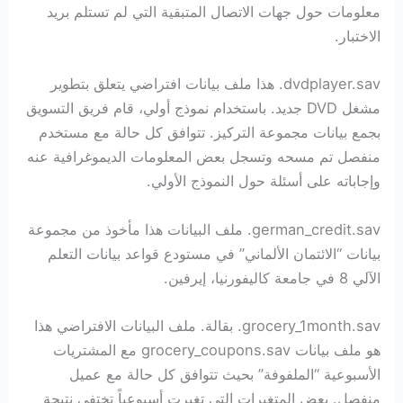
معلومات حول جهات الاتصال المتبقية التي لم تستلم بريد
الاختبار.
dvdplayer.sav. هذا ملف بيانات افتراضي يتعلق بتطوير
مشغل DVD جديد. باستخدام نموذج أولي، قام فريق التسويق
بجمع بيانات مجموعة التركيز. تتوافق كل حالة مع مستخدم
منفصل تم مسحه وتسجل بعض المعلومات الديموغرافية عنه
وإجاباته على أسئلة حول النموذج الأولي.
german_credit.sav. ملف البيانات هذا مأخوذ من مجموعة
بيانات “الائتمان الألماني” في مستودع قواعد بيانات التعلم
الآلي 8 في جامعة كاليفورنيا، إيرفين.
grocery_1month.sav. بقالة. ملف البيانات الافتراضي هذا
هو ملف بيانات grocery_coupons.sav مع المشتريات
الأسبوعية “الملفوفة” بحيث تتوافق كل حالة مع عميل
منفصل. بعض المتغيرات التي تغيرت أسبوعياً تختفي نتيجة