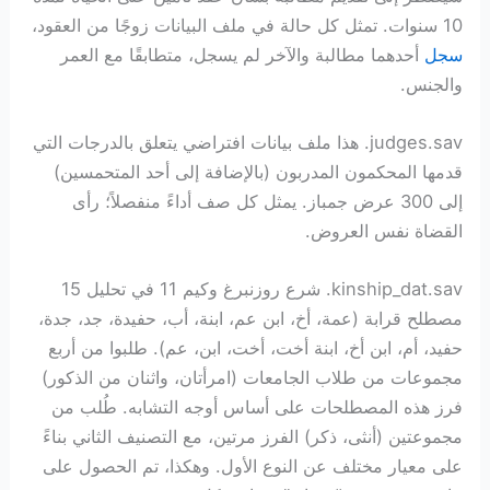
10 سنوات. تمثل كل حالة في ملف البيانات زوجًا من العقود،
سجل
أحدهما مطالبة والآخر لم يسجل، متطابقًا مع العمر
والجنس.
judges.sav. هذا ملف بيانات افتراضي يتعلق بالدرجات التي
قدمها المحكمون المدربون (بالإضافة إلى أحد المتحمسين)
إلى 300 عرض جمباز. يمثل كل صف أداءً منفصلاً؛ رأى
القضاة نفس العروض.
kinship_dat.sav. شرع روزنبرغ وكيم 11 في تحليل 15
مصطلح قرابة (عمة، أخ، ابن عم، ابنة، أب، حفيدة، جد، جدة،
حفيد، أم، ابن أخ، ابنة أخت، أخت، ابن، عم). طلبوا من أربع
مجموعات من طلاب الجامعات (امرأتان، واثنان من الذكور)
فرز هذه المصطلحات على أساس أوجه التشابه. طُلب من
مجموعتين (أنثى، ذكر) الفرز مرتين، مع التصنيف الثاني بناءً
على معيار مختلف عن النوع الأول. وهكذا، تم الحصول على