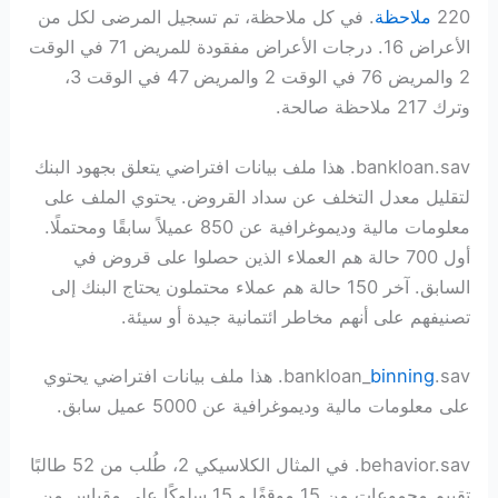
220
ملاحظة
. في كل ملاحظة، تم تسجيل المرضى لكل من
الأعراض 16. درجات الأعراض مفقودة للمريض 71 في الوقت
2 والمريض 76 في الوقت 2 والمريض 47 في الوقت 3،
وترك 217 ملاحظة صالحة.
bankloan.sav. هذا ملف بيانات افتراضي يتعلق بجهود البنك
لتقليل معدل التخلف عن سداد القروض. يحتوي الملف على
معلومات مالية وديموغرافية عن 850 عميلاً سابقًا ومحتملًا.
أول 700 حالة هم العملاء الذين حصلوا على قروض في
السابق. آخر 150 حالة هم عملاء محتملون يحتاج البنك إلى
تصنيفهم على أنهم مخاطر ائتمانية جيدة أو سيئة.
binning
bankloan_
.sav. هذا ملف بيانات افتراضي يحتوي
على معلومات مالية وديموغرافية عن 5000 عميل سابق.
behavior.sav. في المثال الكلاسيكي 2، طُلب من 52 طالبًا
تقييم مجموعات من 15 موقفًا و 15 سلوكًا على مقياس من