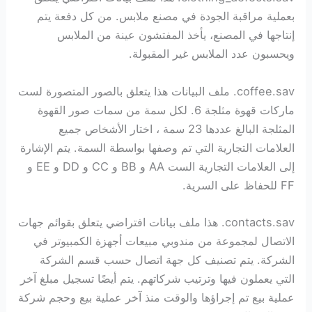
بعملية مراقبة الجودة في مصنع ملابس. من كل دفعة يتم
إنتاجها في المصنع، يأخذ المفتشون عينة من الملابس
ويحسبون عدد الملابس غير المقبولة.
coffee.sav. ملف البيانات هذا يتعلق بالصور المتصورة لست
ماركات قهوة مثلجة 6. لكل سمة من سمات صور القهوة
المثلجة البالغ عددها 23 سمة ، اختار الأشخاص جميع
العلامات التجارية التي تم وصفها بواسطة السمة. يتم الإشارة
إلى العلامات التجارية الست AA و BB و CC و DD و EE و
FF للحفاظ على السرية.
contacts.sav. هذا ملف بيانات افتراضي يتعلق بقوائم جهات
الاتصال لمجموعة من مندوبي مبيعات أجهزة الكمبيوتر في
الشركة. يتم تصنيف كل جهة اتصال حسب قسم الشركة
التي يعملون فيها وترتيب شركاتهم. يتم أيضًا تسجيل مبلغ آخر
عملية بيع تم إجراؤها والوقت منذ آخر عملية بيع وحجم شركة