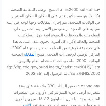
nhis2000_subset.sav. المسح الوطني للمقابلة الصحية
(NHIS) هو مسح كبير قائم على السكان للسكان المدنيين
في الولايات المتحدة. يتم إجراء المقابلات وجهاً لوجه في عينة
تمثيلية على الصعيد الوطني من الأسر. يتم الحصول على
المعلومات والملاحظات الديموغرافية حول السلوكيات
الصحية والحالة لأفراد كل أسرة. يحتوي ملف البيانات هذا
على مجموعة فرعية من المعلومات من مسح عام 2000.
المركز الوطني للإحصاءات الصحية. مسح
المقابلة
الصحية
الوطنية، 2000. ملف بيانات الاستخدام العام والتوثيق.
ftp://ftp.cdc.gov/pub/Health_Statistics/NCHS/Data
sets/NHIS/2000/. تم الوصول إليه عام 2003.
ozone.sav. تتضمن البيانات 330 ملاحظة على ستة
متغيرات أرصاد جوية للتنبؤ بتركيز الأوزون من المتغيرات
المتبقية. وجد الباحثون السابقون 12، 13، من بين آخرين،
عدم خطية بين هذه المتغيرات، مما يعيق نهج
الانحدار