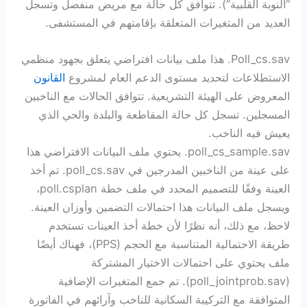
“النوبة القلبية”). تتوافق كل حالة مع مريض منفصل وتسجل
العديد من المتغيرات المتعلقة بإقامتهم في المستشفى.
Poll_cs.sav. هذا ملف بيانات افتراضي يتعلق بجهود منظمي
الاستطلاعات لتحديد مستوى الدعم العام لمشروع
القانون
المعروض على الهيئة التشريعية. تتوافق الحالات مع الناخبين
المسجلين. تسجل كل حالة المقاطعة والبلدة والحي الذي
يعيش فيه الناخب.
poll_cs_sample.sav. يحتوي ملف البيانات الافتراضي هذا
على عينة من الناخبين المدرجين في poll_cs.sav. تم أخذ
العينة وفقًا للتصميم المحدد في ملف خطة poll.csplan،
ويسجل ملف البيانات هذا احتمالات التضمين وأوزان العينة.
لاحظ، مع ذلك، أنه نظرًا لأن خطة أخذ العينات تستخدم
طريقة الاحتمالية المتناسبة مع الحجم (PPS)، فهناك أيضًا
ملف يحتوي على احتمالات الاختيار المشتركة
(poll_jointprob.sav). تم جمع المتغيرات الإضافية
المتوافقة مع التركيبة السكانية للناخب وآرائهم في الفاتورة