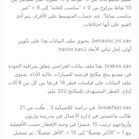
10 نقاط يتراوح من 0 = “مناسب للغاية” إلى 9 = “غير
مناسب تمامًا”. عند حساب المتوسط ​​على الأفراد، يتم أخذ
القيم على أنها اختلافات.
behavior_ini.sav. يحتوي ملف البيانات هذا على تكوين
أولي لحل ثنائي الأبعاد لـhavior.sav.
brakes.sav. هذا ملف بيانات افتراضي يتعلق بمراقبة الجودة
في مصنع ينتج مكابح قرصية للسيارات عالية الأداء. يحتوي
ملف البيانات على قياسات قطر 16 قرصًا من كل من 8 آلات
إنتاج. القطر المستهدف للمكابح 322 ملم.
breakfast.sav. في دراسة كلاسيكية 3 ، طُلب من 21
طالب ماجستير في إدارة الأعمال في مدرسة وارتون
وأزواجهم ترتيب 15 عنصرًا في وجبة الإفطار حسب الأفضلية
مع 1 = “الأكثر تفضيلًا” إلى 15 = “الأقل تفضيلًا”. تم تسجيل