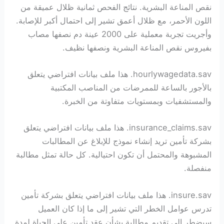
نقص المناعة البشرية. نتائج الفحص ثمانية ظلال عميقة من
اللون الأحمر، مع ظلال أعمق تشير إلى احتمال أكبر للإصابة.
وأجريت تجربة معملية على 2000 عينة دم نصفها مصاب
بفيروس نقص المناعة البشرية ونصفها نظيف.
hourlywagedata.sav. هذا ملف بيانات افتراضي يتعلق
بالأجور بالساعة للممرضات من المناصب المكتبية
والمستشفيات وبمستويات متفاوتة من الخبرة.
insurance_claims.sav. هذا ملف بيانات افتراضي يتعلق
بشركة تأمين تريد إنشاء نموذج للإبلاغ عن المطالبات
المشبوهة والمحتمل أن تكون احتيالية. كل حالة تمثل مطالبة
منفصلة.
insure.sav. هذا ملف بيانات افتراضي يتعلق بشركة تأمين
تدرس عوامل الخطر التي تشير إلى ما إذا كان العميل
سيضطر إلى تقديم مطالبة بشأن عقد تأمين على الحياة لمدة