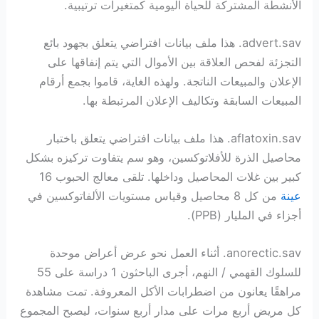
الأنشطة المشتركة للحياة اليومية كمتغيرات ترتيبية.
advert.sav. هذا ملف بيانات افتراضي يتعلق بجهود بائع
التجزئة لفحص العلاقة بين الأموال التي يتم إنفاقها على
الإعلان والمبيعات الناتجة. ولهذه الغاية، قاموا بجمع أرقام
المبيعات السابقة وتكاليف الإعلان المرتبطة بها.
aflatoxin.sav. هذا ملف بيانات افتراضي يتعلق باختبار
محاصيل الذرة للأفلاتوكسين، وهو سم يتفاوت تركيزه بشكل
كبير بين غلات المحاصيل وداخلها. تلقى معالج الحبوب 16
عينة
من كل 8 محاصيل وقياس مستويات الألفاتوكسين في
أجزاء في المليار (PPB).
anorectic.sav. أثناء العمل نحو عرض أعراض موحدة
للسلوك القهمي / النهم، أجرى الباحثون 1 دراسة على 55
مراهقًا يعانون من اضطرابات الأكل المعروفة. تمت مشاهدة
كل مريض أربع مرات على مدار أربع سنوات، ليصبح المجموع