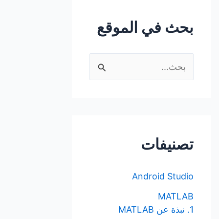
بحث في الموقع
ا
ل
ب
ح
ث
تصنيفات
ع
ن
Android Studio
:
MATLAB
1. نبذة عن MATLAB