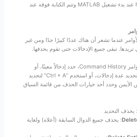
الملف. يتم تحميل ملف history.m عند بدء تشغيل MATLAB وتتم الكتابة فوقه عند
امر
مر عندما تشعر أن هناك عددًا كبيرًا جدًا ومن غير
 تريدها. تبقى جميع الإدخالات حتى تقوم بحذفها.
لحذف إدخالات في نافذة سجل الأوامر Command History، حدد إدخالاً معينًا، أو
“Shift + النقر” أو “Ctrl + النقر” لتحديد عدة إدخالات، أو استخدم “Ctrl + A” لتحديد
وس الأيمن وحدد أحد خيارات الحذف من قائمة السياق
 يحذف التحديد
Delet
: يحذف جميع الدوال السابقة (أعلاه) ولغاية