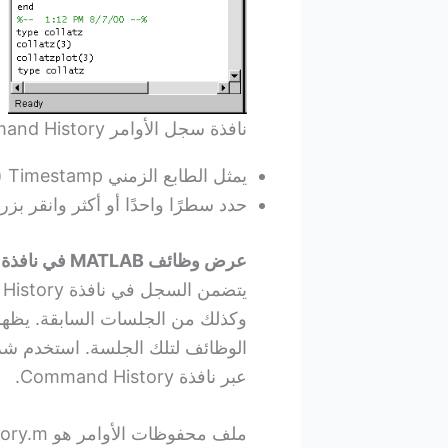
نافذة سجل الأوامر Command History
يمثل الطابع الزمني Timestamp (الذي يظهر باللون الأخضر) بداية كل جلسة.
حدد سطرًا واحدًا أو أكثر وانقر بزر ال
عرض وظائف MATLAB في نافذة سجل الأوامر
وكذلك من الجلسات السابقة. يظه
الوظائف لتلك الجلسة. استخدم شري
عبر نافذة Command History.