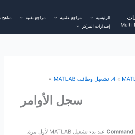
ات
الرئيسية
مراجع علمية
مراجع تقنية
مناهج ت
Multi-
إصدارات المركز
MAT
4. تشغيل وظائف MATLAB
سجل الأوامر
Command H
عند بدء تشغيل MATLAB لأول مرة.