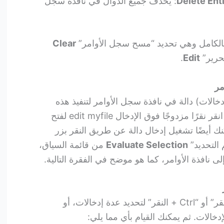
Delete Ent
: يحذف جميع الدوال في نافذة سجل
لكامل وهي تحديد “مسح سجل الأوامر”
Clear
حرير”
Edit
.
مر
إدخالات) دالة في نافذة سجل الأوامر لتنفيذ هذه
الدالة (الدوال). على سبيل المثال، انقر نقرًا مزدوجًا فوق الإدخال edit myfile لفتح
m في المحرر Editor. يمكنك أيضًا تشغيل إدخال دالة عن طريق النقر بزر
 التحديد”
Evaluate Selection
من قائمة السياق،
 نافذة الأوامر، كما هو موضح في الفقرة التالية.
حدد إدخال لدالة ما، أو “Shift + النقر” أو “Ctrl + النقر” لتحديد عدة إدخالات، أو