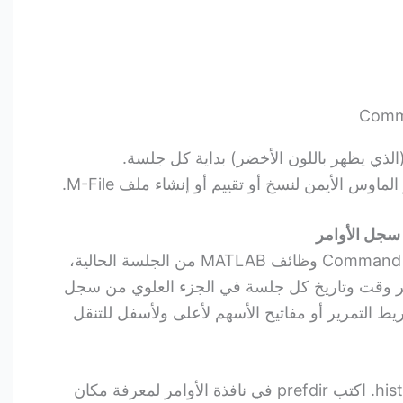
ماوس الأيمن لنسخ أو تقييم أو إنشاء ملف M-File.
يتضمن السجل في نافذة Command History وظائف MATLAB من الجلسة الحالية،
ر وقت وتاريخ كل جلسة في الجزء العلوي من سجل
ط التمرير أو مفاتيح الأسهم لأعلى ولأسفل للتنقل
ملف محفوظات الأوامر هو history.m. اكتب prefdir في نافذة الأوامر لمعرفة مكان