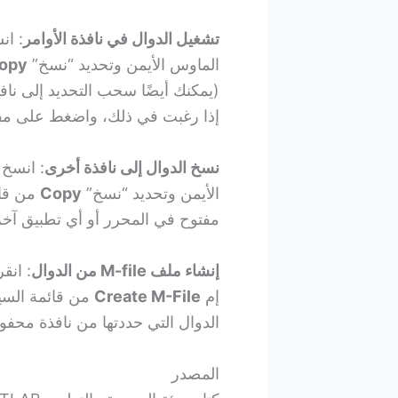
تشغيل الدوال في نافذة الأوامر
: ان
الماوس الأيمن وتحديد “نسخ”
opy
(يمكنك أيضًا سحب التحديد إلى نافذة
إذا رغبت في ذلك، واضغط على مفتاح الإدخال Enter أو urn
نسخ الدوال إلى نافذة أخرى
: انسخ 
الأيمن وتحديد “نسخ”
Copy
مفتوح في المحرر أو أي تطبيق آخر
إنشاء ملف M-file من الدوال
: انق
إم
Create M-File
الدوال التي حددتها من نافذة محفو
المصدر