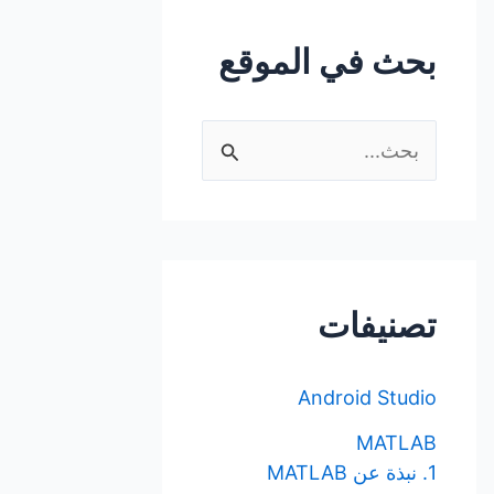
بحث في الموقع
ا
ل
ب
ح
ث
تصنيفات
ع
ن
Android Studio
:
MATLAB
1. نبذة عن MATLAB