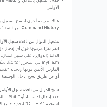
حذف السجل بالكامل
ire History
الأوامر
هناك طريقة أخرى لمسح السجل با
Command History
من قائمة “ت
تشغيل الدوال من نافذة سجل الأوا
انقر نقرًا مزدوجًا فوق أي إدخال (
yfile.m
الماوس الأيمن فوقها وتحديد “تقييم
أو عن طريق نسخ إدخال الوظيفة إلى
نسخ الدوال من نافذة سجل الأوامر
استخدم “Ctrl + A” لتحديد جميع الإدخالات. ثم يمكنك القيام بأي مما يلي: