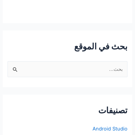
بحث في الموقع
ا
ل
ب
ح
ث
تصنيفات
ع
ن
Android Studio
: