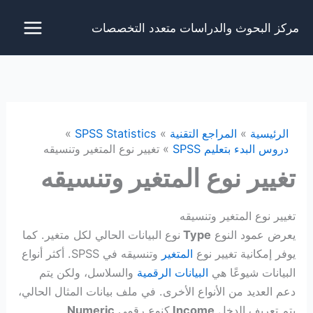
خطي
مركز البحوث والدراسات متعدد التخصصات
لى
لمحتوى
الرئيسية
المراجع التقنية
SPSS Statistics
دروس البدء بتعليم SPSS
تغيير نوع المتغير وتنسيقه
تغيير نوع المتغير وتنسيقه
تغيير نوع المتغير وتنسيقه
يعرض عمود النوع
Type
نوع البيانات الحالي لكل متغير. كما
يوفر إمكانية تغيير نوع
المتغير
وتنسيقه في SPSS. أكثر أنواع
البيانات شيوعًا هي
البيانات الرقمية
والسلاسل، ولكن يتم
دعم العديد من الأنواع الأخرى. في ملف بيانات المثال الحالي،
يتم تعريف الدخل
Income
كنوع رقمي
Numeric
.