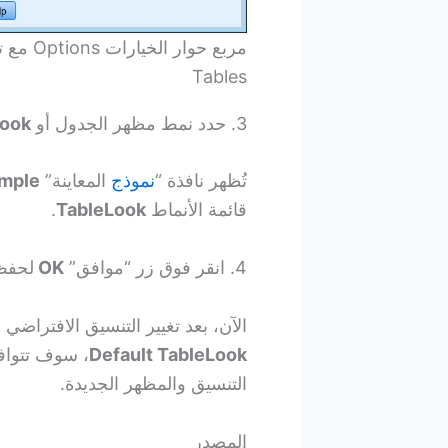
Tables
3. حدد نمط مظهر الجدول أو
Look
تُظهر نافذة “
نموذج
المعاينة”
mple
قائمة الأنماط
TableLook
.
4. انقر فوق زر “موافق”
OK
لحفظ 
الآن، بعد تغيير التنسيق الافتراضي للجدول في SPSS 
Default TableLook
، سوف تتوافق
التنسيق والمظهر الجديدة.
المصدر