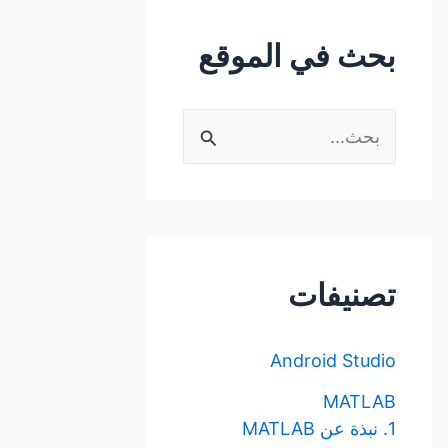
بحث في الموقع
ا
ل
ب
ح
ث
تصنيفات
ع
ن
Android Studio
:
MATLAB
1. نبذة عن MATLAB