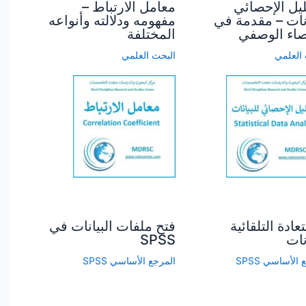
ليل الإحصائي
معامل الارتباط –
انات – مقدمة في
مفهومه ودلالته وأنواعه
صاء الوصفي
المختلفة
 العلمي
البحث العلمي
عادة التلقائية
فتح ملفات البيانات في
نات
SPSS
الأساسي SPSS
المرجع الأساسي SPSS