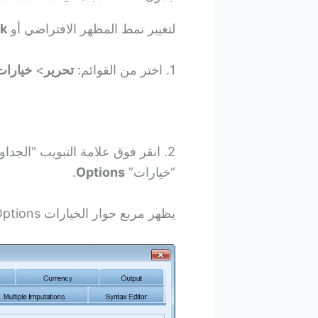
لتغيير نمط المظهر الافتراضي أو
ok
1. اختر من القوائم:
تحرير
>
خيارا
2. انقر فوق علامة التبويب “الجداول المحورية” أو
“خيارات”
Options
.
يظهر مربع حوار الخيارات Options كما يلي: