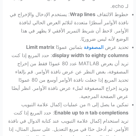
لـ echo.
خطوط الالتفاف
Wrap lines
: يستخدم الإدخال والإخراج في
نافذة الأوامر أسطرًا متعددة لتلائم العرض الحالي لنافذة
الأوامر. لاحظ أن شريط التمرير الأفقي لا يظهر في هذا
الوضع لأنه ليس ضروريًا.
تحديد عرض
المصفوفة
بثمانين عمودًا
Limit matrix
display width to eighty columns
: حدد المربع إذا كنت
تريد أن يعرض MATLAB عدد 80 عمودًا فقط من إخراج
المصفوفة، بغض النظر عن عرض نافذة الأوامر. قم بإلغاء
تحديد المربع إذا جعلت نافذة الأوامر أوسع من 80 عمودًا
وتريد إخراج المصفوفة لملء عرض نافذة الأوامر. انظر أيضًا
عرض الصفحة المرجعية.
تمكين ما يصل إلى n من عمليات إكمال علامة التبويب
Enable up to n tab completions
: حدد المربع إذا كنت
تريد استخدام إكمال علامة التبويب عند كتابة الدوال في نافذة
الأوامر. ثم أدخل حدًا في مربع التعديل. على سبيل المثال، إذا