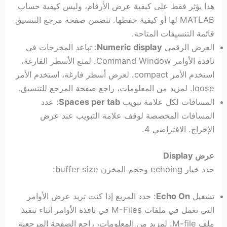
هذا يؤثر فقط على كيفية عرض الأرقام، وليس كيفية حساب
MATLAB لها أو كيفية حفظها. تتضمن صفحة مرجع التنسيق
قائمة التنسيقات المتاحة.
العرض الرقمي
Numeric display
: تباعد المخرجات في
نافذة الأوامر Command Window. لمنع الأسطر الفارغة،
استخدم الأمر compact. لعرض أسطر فارغة، استخدم الأمر
loose. لمزيد من المعلومات، راجع صفحة المرجع للتنسيق.
المسافات لكل علامة تبويب
Spaces per tab
: عدد
المسافات المخصصة لوقف علامة التبويب عند عرض
الإخراج. الافتراضي 4.
عرض Display
حدد خيار echoing وحجم المخزن buffer size:
تشغيل
Echo On
: حدد المربع إذا كنت تريد عرض الأوامر
التي تعمل في ملفات M-Files في نافذة الأوامر أثناء تنفيذ
ملف M-file. لمزيد من المعلومات، راجع الصفحة المرجعية