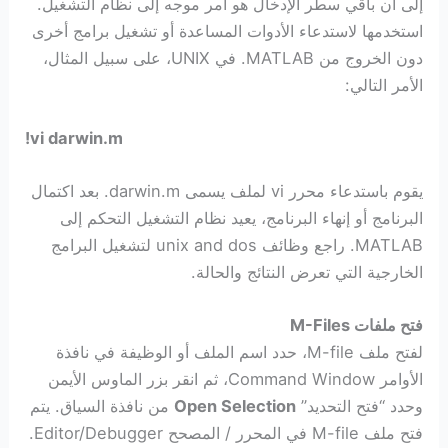
إلى أن باقي سطر الإدخال هو أمر موجه إلى نظام التشغيل.
استخدمها لاستدعاء الأدوات المساعدة أو تشغيل برامج أخرى
دون الخروج من MATLAB. في UNIX، على سبيل المثال،
الأمر التالي:
!vi darwin.m
يقوم باستدعاء محرر vi لملف يسمى darwin.m. بعد اكتمال
البرنامج أو إنهاء البرنامج، يعيد نظام التشغيل التحكم إلى
MATLAB. راجع وظائف unix and dos لتشغيل البرامج
الخارجية التي تعرض النتائج والحالة.
فتح ملفات M-Files
لفتح ملف M-file، حدد اسم الملف أو الوظيفة في نافذة
الأوامر Command Window، ثم انقر بزر الماوس الأيمن
وحدد “فتح التحديد”
Open Selection
من نافذة السياق. يتم
فتح ملف M-file في المحرر / المصحح Editor/Debugger.