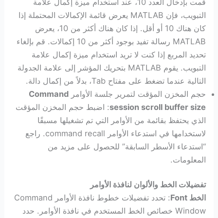
قمت بإدخال العدد 10، عند استخدام ميزة إكمال علامة
التبويب، فإن MATLAB يعرض قائمة الإكمالات المحتملة إذا
كان هناك 10 أو أقل. إذا كان هناك أكثر من 10، يعرض
MATLAB رسالة تفيد بوجود أكثر من 10 إكمالات. قم بإلغاء
تحديد المربع إذا كنت لا تريد استخدام ميزة إكمال علامة
التبويب. يقوم MATLAB بتحريك المؤشر إلى علامة الجدولة
التالية عندما تضغط على مفتاح Tab، بدلاً من إكمال دالة.
حجم المخزن المؤقت لتمرير جلسة الأوامر
Command
session scroll buffer size
: اضبط حجم المخزن المؤقت
الذي يحتفظ بقائمة من الأوامر التي تم تشغيلها مسبقًا
لاستخدامها في استدعاء الأوامر command recall. راجع
“استدعاء الأسطر السابقة” للحصول على مزيد من
المعلومات.
تفضيلات الخط والألوان لنافذة الأوامر
الخط Font
: تحدد تفضيلات خطوط نافذة الأوامر Command
Window خصائص الخط المستخدم في نافذة الأوامر. حدد