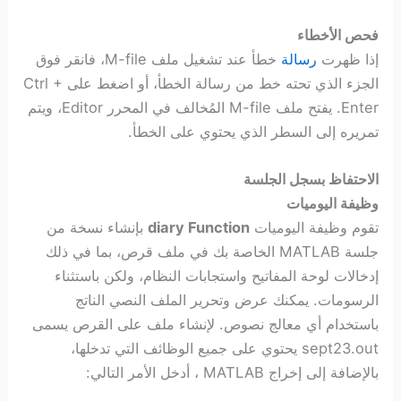
فحص الأخطاء
إذا ظهرت
رسالة
خطأ عند تشغيل ملف M-file، فانقر فوق
الجزء الذي تحته خط من رسالة الخطأ، أو اضغط على Ctrl +
Enter. يفتح ملف M-file المُخالف في المحرر Editor، ويتم
تمريره إلى السطر الذي يحتوي على الخطأ.
الاحتفاظ بسجل الجلسة
وظيفة اليوميات
تقوم وظيفة اليوميات
diary Function
بإنشاء نسخة من
جلسة MATLAB الخاصة بك في ملف قرص، بما في ذلك
إدخالات لوحة المفاتيح واستجابات النظام، ولكن باستثناء
الرسومات. يمكنك عرض وتحرير الملف النصي الناتج
باستخدام أي معالج نصوص. لإنشاء ملف على القرص يسمى
sept23.out يحتوي على جميع الوظائف التي تدخلها،
بالإضافة إلى إخراج MATLAB ، أدخل الأمر التالي: