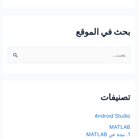
بحث في الموقع
ا
ل
ب
ح
ث
تصنيفات
ع
ن
Android Studio
:
MATLAB
1. نبذة عن MATLAB