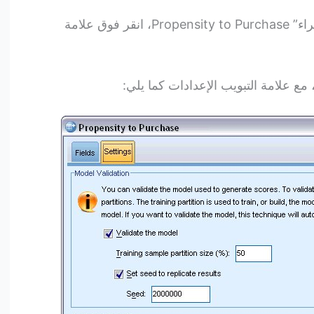
9. في مربع الحوار “الميل إلى الشراء” Propensity to Purchase، انقر فوق علامة
مع علامة التبويب الإعدادات كما يلي: