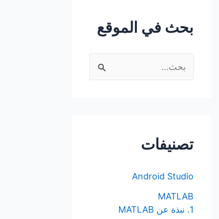
بحث في الموقع
ا
ل
ب
ح
ث
تصنيفات
ع
ن
Android Studio
:
MATLAB
1. نبذة عن MATLAB