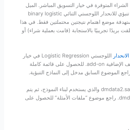
الشراء المتوفرة في خيار التسويق المباشر. الميل
إلى الشراء يقوم بعملية بناء نموذج تنبؤي للانحدار اللوجستي الثنائي binary logistic
تيجة المستهدفة موضع اهتمام نتيجتين محتملتين فقط. في هذا
ت بريدًا تجريبيًا بالاستجابة (قامت بعملية شراء) أو
الانحدار
اللوجستي Logistic Regression في خيار
الانحدار Regression ضمن الوظائف الإضافية add-on. للحصول على قائمة كاملة
راجع الموضوع السابق مدخل إلى النماذج التنبؤية.
يستخدم هذا المثال ملفي بيانات: dmdata2.sav والذي يستخدم لبناء النموذج، ثم يتم
تطبيق هذا النموذج على dmdata3.sav. راجع موضوع “ملفات الأمثلة” للحصول على