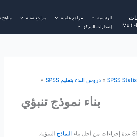
ات
الرئيسية
مراجع علمية
مراجع تقنية
مناهج ت
Multi-
إصدارات المركز
SPSS Statis
دروس البدء بتعليم SPSS
بناء نموذج تنبؤي
النماذج
التنبؤية.