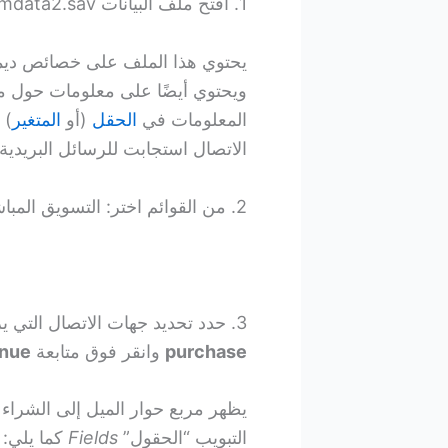
1. افتح ملف البيانات dmdata2.sav.
يحتوي هذا الملف على خصائص ديموغر
ويحتوي أيضًا على معلومات حول ما إ
المعلومات في
الحقل
(أو
المتغير
) 
الاتصال استجابت للرسائل البريدية، وتشير القيمة 0 إلى أ
2. من القوائم اختر: التسويق المباشر> اختر تقنية
3. حدد تحديد جهات الاتصال التي يرجح شرائها
purchase
وانقر فوق متابعة
inue
يظهر مربع حوار الميل إلى الشراء
التبويب “الحقول”
Fields
كما يلي: