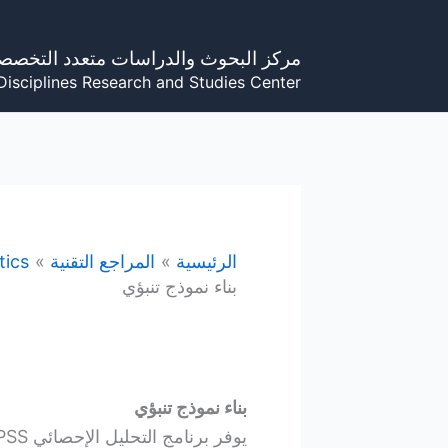
خطي
لى
مركز البحوث والدراسات متعدد التخصص
لمحتوى
Disciplines Research and Studies Center
الرئيسية
المراجع التقنية
tics
بناء نموذج تنبؤي
بناء نموذج تنبؤي
يوفر برنامج التحليل الإحصائي SPSS عدة إجراءات من أجل بناء